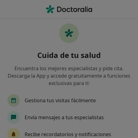
Men
Otorrino • Badalona, Barcelona
Filtros
Seguro:
Previsora General
Otorrinos de Previsora General en Badalona
Cuida de tu salud
Así organizamos los resultados
Encuentra los mejores especialistas y pide cita.
Descarga la App y accede gratuitamente a funciones
exclusivas para ti:
Gestiona tus visitas fácilmente
Envía mensajes a tus especialistas
Dr. Ignacio Viza Puiggros
·
Ver más
Otorrino
Recibe recordatorios y notificaciones