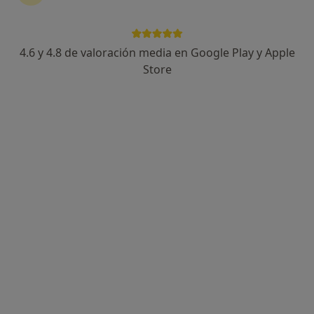
5 opiniones
Dirección 1
Dirección 2
4.6 y 4.8 de valoración media en Google Play y Apple
Store
Calle Béjar, 63-65, Barcelona
•
Mapa
Centro Médico Hostafrancs
Acepta Previsora General
Primera visita Otorrinolaringología
Este especialista no ofrece reserva de cita online en esta dirección.
Pedir una cita