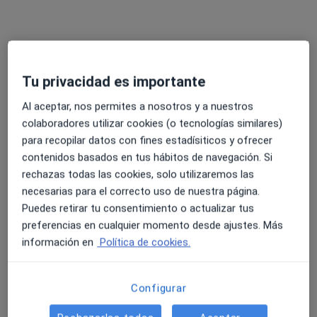
Ningún profesional de este centro tiene citas disponibles
Mostrar perfil
Tu privacidad es importante
Al aceptar, nos permites a nosotros y a nuestros
colaboradores utilizar cookies (o tecnologías similares)
para recopilar datos con fines estadísiticos y ofrecer
contenidos basados en tus hábitos de navegación. Si
rechazas todas las cookies, solo utilizaremos las
necesarias para el correcto uso de nuestra página.
Centro Médico Hostafrancs
Puedes retirar tu consentimiento o actualizar tus
·
Ver más
Otorrino, Alergólogo, Digestólogo
preferencias en cualquier momento desde ajustes. Más
36 opiniones
información en
Política de cookies.
Calle Béjar, 63-65, Barcelona
•
Mapa
Centro Médico Hostafrancs
Configurar
Acepta Previsora General