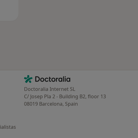
Contacto
Doctoralia - Página de inicio
Doctoralia Internet SL
C/ Josep Pla 2 - Building B2, floor 13
08019 Barcelona, Spain
alistas