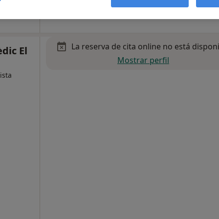
La reserva de cita online no está dispon
dic El
Mostrar perfil
ista