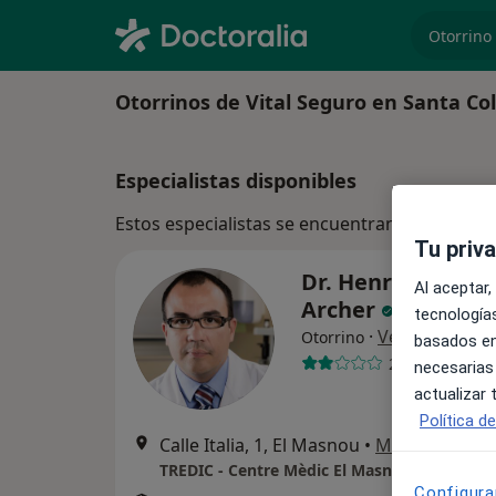
especiali
Otorrinos de Vital Seguro en Santa C
Especialistas disponibles
Estos especialistas se encuentran fuera de 
Tu priv
Dr. Henry Rafael 
Al aceptar,
Archer
tecnologías
·
Ver más
Otorrino
basados en
22 opiniones
necesarias
actualizar
Política d
Calle Italia, 1, El Masnou
•
Mapa
TREDIC - Centre Mèdic El Masnou
Configura