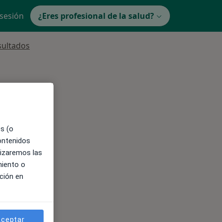
 sesión
¿Eres profesional de la salud?
sultados
squeda
ible
es (o
contenidos
lizaremos las
miento o
ción en
ceptar