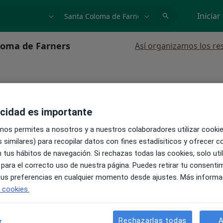
dad, enfermedad o nombre
p. ej. Madrid
Iniciar
oloma de Farners
Así organizamos los re
Santa Coloma de Farners, Girona, en zonas cercanas a tu bú
acidad es importante
La reserva de cita online no está dispon
Lares
 nos permites a nosotros y a nuestros colaboradores utilizar cooki
Pedir una cita
 similares) para recopilar datos con fines estadísiticos y ofrecer 
 tus hábitos de navegación. Si rechazas todas las cookies, solo uti
 para el correcto uso de nuestra página. Puedes retirar tu consenti
 tus preferencias en cualquier momento desde ajustes. Más informa
e cookies.
Rechazarlas todas
A
r