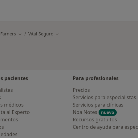
 Farners
Vital Seguro
Cambiar de ciudad
Cambiar de ciudad
os pacientes
Para profesionales
listas
Precios
s
Servicios para especialistas
s médicos
Servicios para clínicas
ta al Experto
Noa Notes
nuevo
amentos
Recursos gratuitos
os
Centro de ayuda para especi
medades