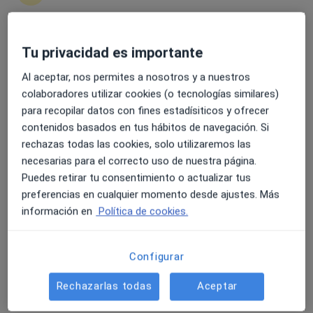
Tu privacidad es importante
4.6 y 4.8 de valoración media en Google Play y Apple
Dr. Miguel Bongera García
Store
·
Ver más
Cirujano general
Al aceptar, nos permites a nosotros y a nuestros
10 opiniones
colaboradores utilizar cookies (o tecnologías similares)
para recopilar datos con fines estadísiticos y ofrecer
Cl. Naranjo de Bulnes, 4-6, Oviedo
•
Mapa
contenidos basados en tus hábitos de navegación. Si
Clínica Asturias
rechazas todas las cookies, solo utilizaremos las
Acepta FILANTROPICA
necesarias para el correcto uso de nuestra página.
Visita Cirugía General y Ap. Digestivo
Puedes retirar tu consentimiento o actualizar tus
preferencias en cualquier momento desde ajustes. Más
Este especialista no ofrece reserva de cita online en esta dirección.
información en
Política de cookies.
Pedir una cita
Configurar
Rechazarlas todas
Aceptar