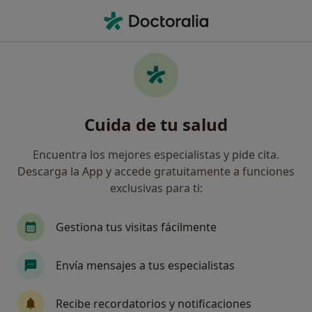
Men
Filantropica • Oviedo, Asturias
Filtros
Seguro:
FILANTROPICA
Especialistas de FILANTROPICA en Oviedo
Cuida de tu salud
Así organizamos los resultados
Encuentra los mejores especialistas y pide cita.
Descarga la App y accede gratuitamente a funciones
¿Qué especialidad estás buscando?
exclusivas para ti:
Cirujano general
Gestiona tus visitas fácilmente
Envía mensajes a tus especialistas
Recibe recordatorios y notificaciones