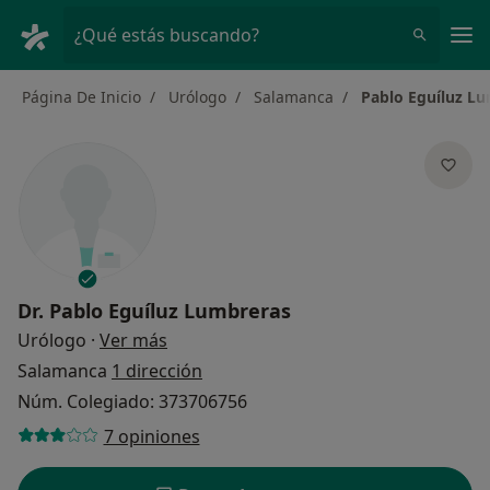
Men
¿Qué estás buscando?
Página De Inicio
Urólogo
Salamanca
Pablo Eguíluz L
Dr.
Pablo Eguíluz Lumbreras
sobre las especializaciones
Urólogo
·
Ver más
Salamanca
1 dirección
Núm. Colegiado: 373706756
7 opiniones