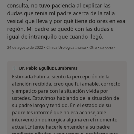
consulta, no tuvo paciencia al explicar las
dudas que tenía mi padre acerca de la talla
vesical que lleva y por qué tiene dolores en esa
región. Mi padre se quedó con las dudas e
igual de intranquilo que cuando llegó.
en opinión del usuar
24 de agosto de 2022
•
Clínica Urológica Inursa
•
Otro
•
Reportar
Dr. Pablo Eguíluz Lumbreras
¿Alguna vez has usado una app
Estimada Fatima, siento la percepción de la
o chatbot de IA para hablar
atención recibida, creo que fui amable, correcto
sobre un tema emocional o
psicológico?
y empatico para con la situación vivida por
ustedes. Estuvimos hablando de la situación de
Sí, varias veces
su padre largo y tendido. En el estado de su
padre les informé que no era aconsejable
Sí, una vez
intervención quirurgica alguna en el momento
actual. Intente hacerle entender a su padre
No, pero lo consideraría
mediante dibujos y esquemas el problema que