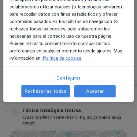
colaboradores utilizar cookies (o tecnologías similares)
Tratamiento para la eyaculación precoz
Detalles
para recopilar datos con fines estadísiticos y ofrecer
contenidos basados en tus hábitos de navegación. Si
rechazas todas las cookies, solo utilizaremos las
Tratamiento para la disfunción eréctil
necesarias para el correcto uso de nuestra página.
Detalles
Puedes retirar tu consentimiento o actualizar tus
preferencias en cualquier momento desde ajustes. Más
+ 16 servicios
información en
Política de cookies.
¿Cómo funcionan los precios?
Configurar
Rechazarlas todas
Aceptar
Consulta
Clínica Urológica Inursa
CALLE MUÑOZ TORRERO Nº14, BAJO,
Salamanca
37007