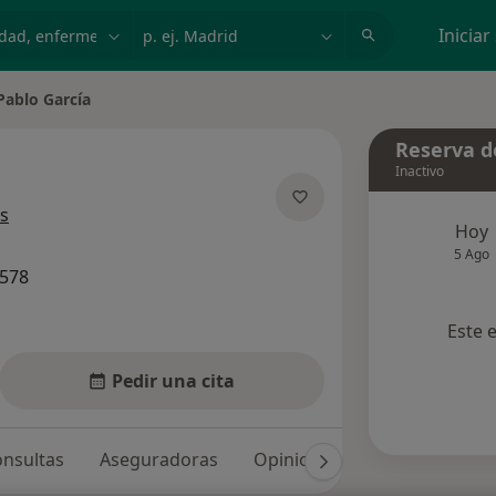
dad, enfermedad o nombre
p. ej. Madrid
Iniciar
Pablo García
Reserva de
Inactivo
sobre las especializaciones
s
Hoy
5 Ago
7578
Este 
Pedir una cita
nsultas
Aseguradoras
Opiniones (6)