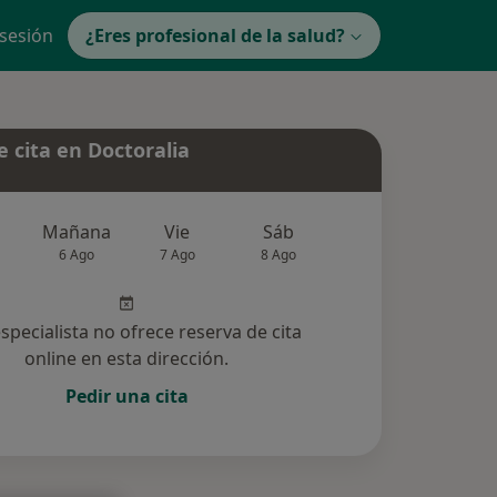
 sesión
¿Eres profesional de la salud?
 cita en Doctoralia
Mañana
Vie
Sáb
Dom
Lun
6 Ago
7 Ago
8 Ago
9 Ago
10 Ag
especialista no ofrece reserva de cita
online en esta dirección.
Pedir una cita