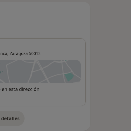
anca
,
Zaragoza
50012
ar
 abre en una nueva pestaña
e en esta dirección
detalles
bre la dirección