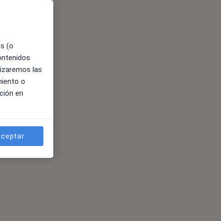
es (o
contenidos
lizaremos las
miento o
ción en
ceptar