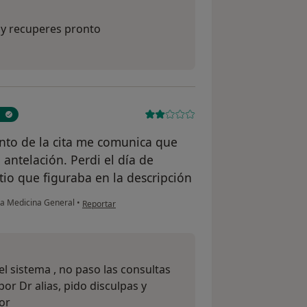
 y recuperes pronto
nto de la cita me comunica que
 antelación. Perdi el día de
itio que figuraba en la descripción
en opinión del usuario Geovanna Z
ta Medicina General
•
Reportar
l sistema , no paso las consultas
or Dr alias, pido disculpas y
or