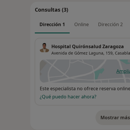
Consultas (3)
Dirección 1
Online
Dirección 2
Hospital Quirónsalud Zaragoza
Avenida de Gómez Laguna, 159,
Casabl
Ampli
se
Disponibilidad
Este especialista no ofrece reserva onlin
¿Qué puedo hacer ahora?
Mostrar más 
so