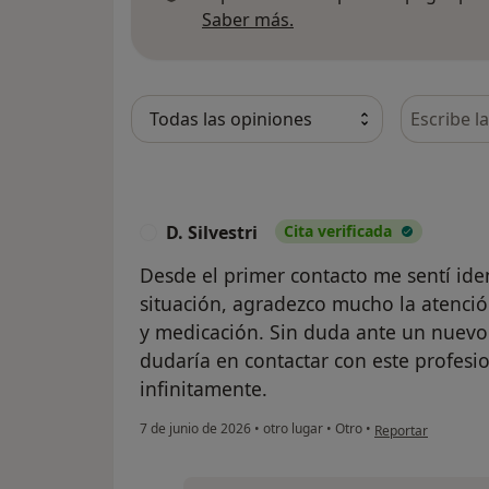
Más información sobre
Saber más.
Busca en 
D. Silvestri
Cita verificada
D
Desde el primer contacto me sentí ide
situación, agradezco mucho la atenció
y medicación. Sin duda ante un nuevo
dudaría en contactar con este profesio
infinitamente.
en opinión del usuar
7 de junio de 2026
•
otro lugar
•
Otro
•
Reportar