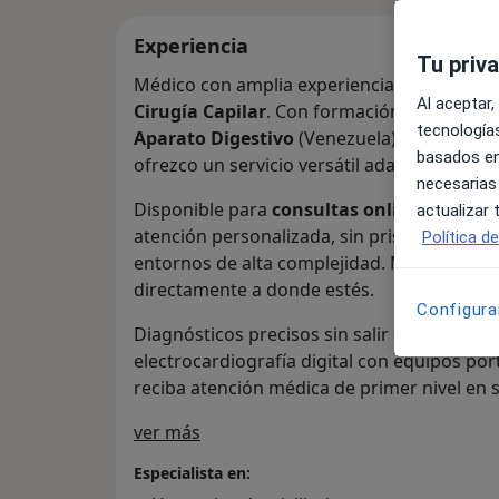
Experiencia
Tu priv
Médico con amplia experiencia quirúrgica y 
Al aceptar,
Cirugía Capilar
. Con formación como
Espe
tecnologías
Aparato Digestivo
(Venezuela) y experto e
basados en
ofrezco un servicio versátil adaptado a la 
necesarias
Disponible para
consultas online y visitas
actualizar
atención personalizada, sin prisas y con el
Política d
entornos de alta complejidad. Mi objetivo es
directamente a donde estés.
Configura
Diagnósticos precisos sin salir de casa. Of
electrocardiografía digital con equipos port
reciba atención médica de primer nivel en s
Sobre mí
ver más
Especialista en: