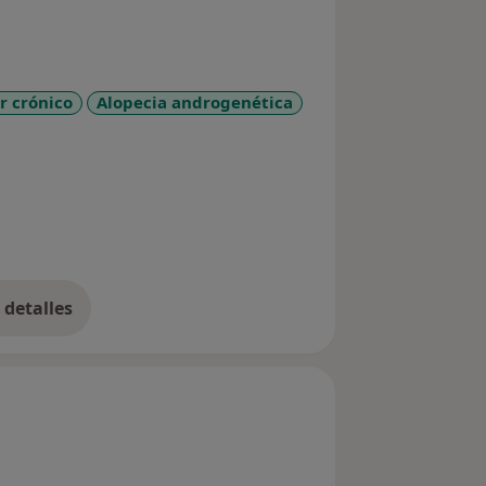
r crónico
Alopecia androgenética
detalles
bre la experiencia