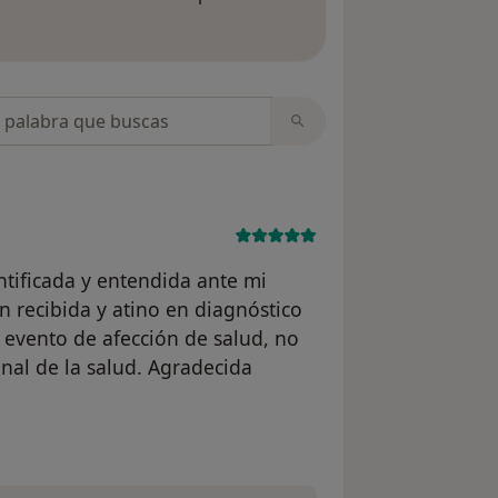
 opiniones
opiniones
ntificada y entendida ante mi
n recibida y atino en diagnóstico
 evento de afección de salud, no
nal de la salud. Agradecida
io D. Silvestri