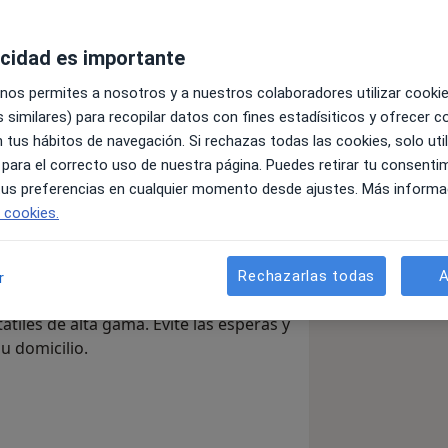
acidad es importante
clínica, especializado en
Tricología y
 nos permites a nosotros y a nuestros colaboradores utilizar cooki
cialista en Cirugía General y del
 similares) para recopilar datos con fines estadísiticos y ofrecer 
n el
manejo de urgencias médicas
,
 tus hábitos de navegación. Si rechazas todas las cookies, solo uti
vida moderna.
 para el correcto uso de nuestra página. Puedes retirar tu consenti
 a domicilio
, garantizando una
 tus preferencias en cualquier momento desde ajustes. Más informa
 respaldo de años de práctica en
e cookies.
 llevar la medicina de alta calidad
Rechazarlas todas
A
r
recemos servicios de ecografía y
átiles de alta gama. Evite las esperas y
u domicilio.