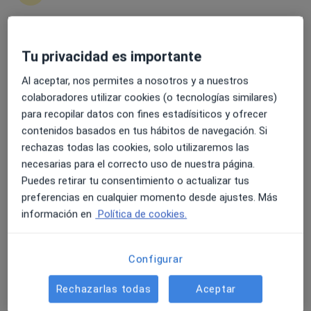
Cl. Cardenal Landázuri, 2, León
•
Mapa
Hospital Ntra. Sra. de Regla
Acepta Sanitas
4.6 y 4.8 de valoración media en Google Play y Apple
Tu privacidad es importante
Este especialista no ofrece reserva de cita online en esta dirección.
Store
Al aceptar, nos permites a nosotros y a nuestros
Pedir una cita
colaboradores utilizar cookies (o tecnologías similares)
para recopilar datos con fines estadísiticos y ofrecer
contenidos basados en tus hábitos de navegación. Si
rechazas todas las cookies, solo utilizaremos las
necesarias para el correcto uso de nuestra página.
Puedes retirar tu consentimiento o actualizar tus
preferencias en cualquier momento desde ajustes. Más
información en
Política de cookies.
Dra. Maria Pilar Campelo Maze
Configurar
Patólogo
Rechazarlas todas
Aceptar
Avda. G.V. San Marcos 4 2º C, León
•
Mapa