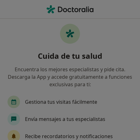
Men
Patólogo • León, León
Filtros
Seguro:
Sanitas
Ma
Patólogos de Sanitas en León
Cuida de tu salud
Así organizamos los resultados
Encuentra los mejores especialistas y pide cita.
Descarga la App y accede gratuitamente a funciones
exclusivas para ti:
Gestiona tus visitas fácilmente
Envía mensajes a tus especialistas
Dr. Amador Palacin Vega
Patólogo
Recibe recordatorios y notificaciones