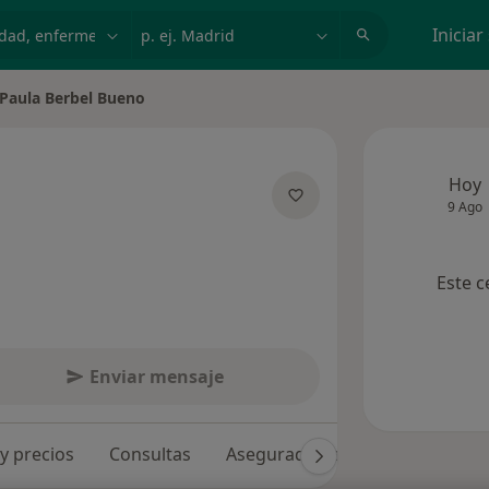
dad, enfermedad o nombre
p. ej. Madrid
Iniciar
Paula Berbel Bueno
iar de ciudad
Hoy
9 Ago
sobre las especializaciones
Este c
Enviar mensaje
 y precios
Consultas
Aseguradoras
Opiniones (3