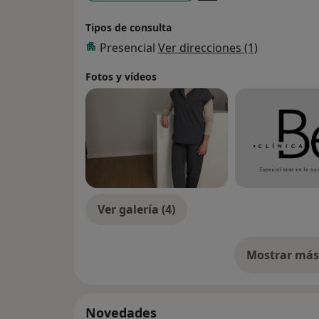
Con toda esta experiencia he creado Clíni
a las mujeres en cada etapa de su vida: em
Tipos de consulta
salud pélvica.
Presencial
Ver direcciones (1)
Fotos y vídeos
Ver galería (4)
Mostrar más 
so
Novedades