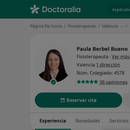
especiali
Página De Inicio
Fisioterapeuta
Valencia
Camb
Paula Berbel Bueno
Fisioterapeuta
·
Ver más
Valencia
1 dirección
Núm. Colegiado: 4578
36 opiniones
Reservar cita
Experiencia
Novedades
Servicios