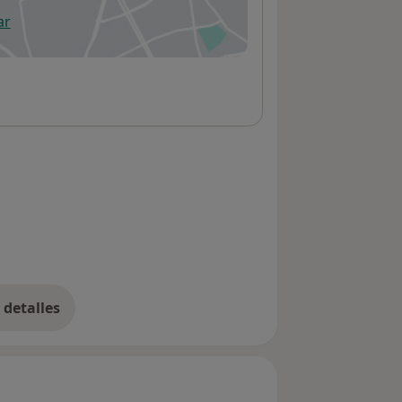
ar
 abre en una nueva pestaña
detalles
bre la dirección