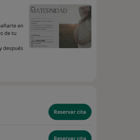
añarte en
s de tu
 y después
oso y
rnidad con
 a tu
Reservar cita
para
Reservar cita