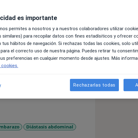
acidad es importante
especializada en suelo pélvico.
 nos permites a nosotros y a nuestros colaboradores utilizar cooki
 similares) para recopilar datos con fines estadísiticos y ofrecer 
alència, donde terminé con Premio
 tus hábitos de navegación. Si rechazas todas las cookies, solo uti
mi formación con los másteres en
 para el correcto uso de nuestra página. Puedes retirar tu consenti
 tus preferencias en cualquier momento desde ajustes. Más informa
e cookies.
a, también en la Universitat de
 Extraordinario de la promoción, con
mándome en el Hospital Universitario
Rechazarlas todas
A
r
itorio del Hospital Dr. Peset y
ras matronas de la Comunidad
uela Valenciana de Estudios para la
mbarazo
Diástasis abdominal
ases