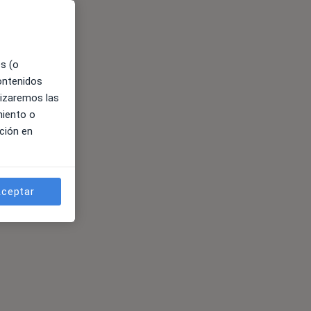
es (o
contenidos
lizaremos las
miento o
ción en
ceptar