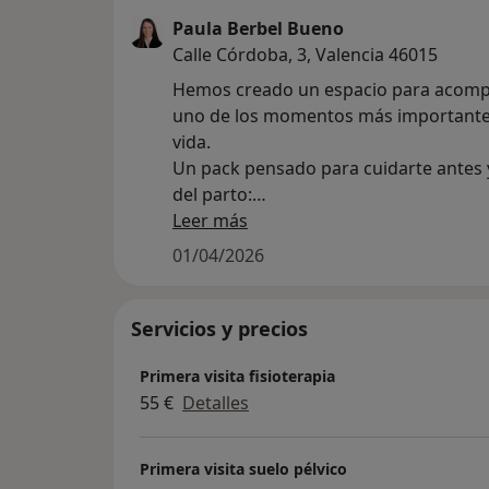
Paula Berbel Bueno
Calle Córdoba, 3, Valencia 46015
Hemos creado un espacio para acomp
uno de los momentos más importante
vida.
Un pack pensado para cuidarte antes
del parto:
- 3 sesiones durante el embarazo.
Leer más
- 2 sesiones en el postparto.
01/04/2026
Un acompañamiento cercano, respetu
adaptado a ti, para que vivas tu mate
Servicios y precios
confianza, bienestar y calma.
Primera visita fisioterapia
Porque cuidarte a ti, también es cuidar
55 €
Detalles
bebé.
Ideal para regalar a una amiga como 
autorregalarte.
Primera visita suelo pélvico