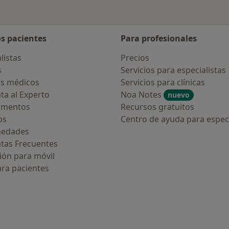
os pacientes
Para profesionales
listas
Precios
s
Servicios para especialistas
s médicos
Servicios para clínicas
ta al Experto
Noa Notes
nuevo
amentos
Recursos gratuitos
os
Centro de ayuda para especi
medades
tas Frecuentes
ión para móvil
ara pacientes