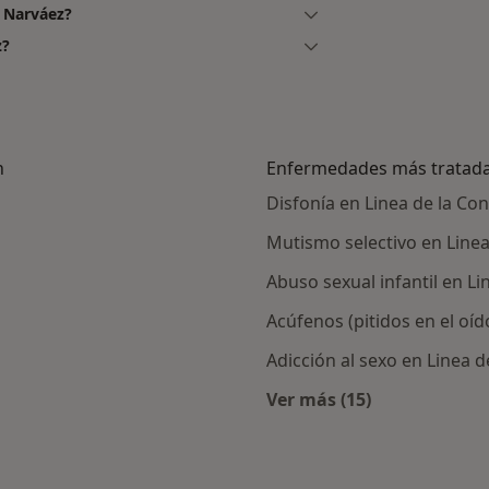
z Narváez?
z?
n
Enfermedades más tratad
Disfonía en Linea de la Co
Mutismo selectivo en Line
Abuso sexual infantil en L
Acúfenos (pitidos en el oíd
Adicción al sexo en Linea 
Ver más (15)
rcanas a Linea de la Concepción
Más en esta catego