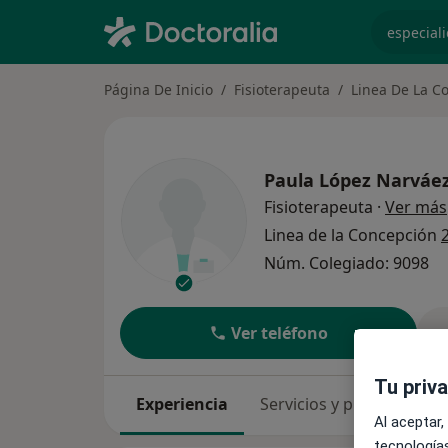
especiali
Página De Inicio
Fisioterapeuta
Linea De La C
Paula López Narváe
Fisioterapeuta
·
Ver más
Linea de la Concepción
Núm. Colegiado: 9098
Ver teléfono
Tu priv
Experiencia
Servicios y precios
Co
Al aceptar,
tecnologías