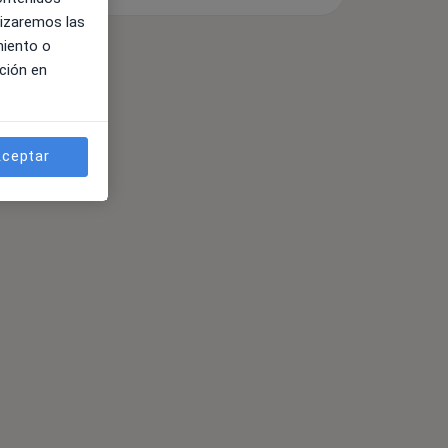
lizaremos las
miento o
ción en
ceptar