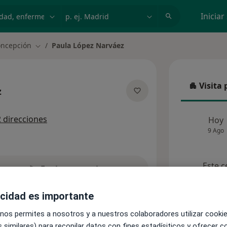
dad, enfermedad o nombre
p. ej. Madrid
Iniciar
oncepción
Paula López Narváez
Cambiar de ciudad
Visita 
Visita p
z
sobre las especializaciones
2 direcciones
Hoy
9 Ago
Este c
Enviar mensaje
acidad es importante
nsultas
Aseguradoras
Opiniones
 nos permites a nosotros y a nuestros colaboradores utilizar cooki
 similares) para recopilar datos con fines estadísiticos y ofrecer 