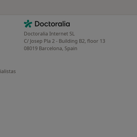
Contacto
Doctoralia - Página de inicio
Doctoralia Internet SL
C/ Josep Pla 2 - Building B2, floor 13
08019 Barcelona, Spain
alistas