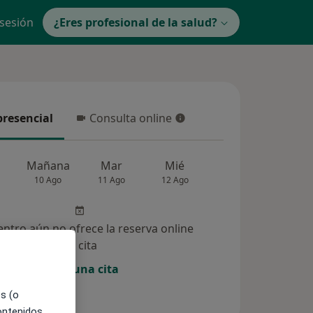
 sesión
¿Eres profesional de la salud?
presencial
Consulta online
resencial
Consulta online
Mañana
Mar
Mié
Jue
Vie
10 Ago
11 Ago
12 Ago
13 Ago
14 Ag
entro aún no ofrece la reserva online
de cita
Pedir una cita
es (o
contenidos