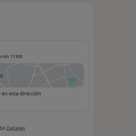
pción
11300
ar
 abre en una nueva pestaña
e en esta dirección
ión
Detalles