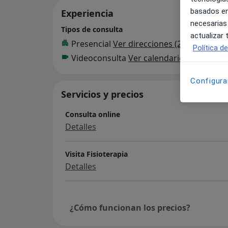
basados en
Experiencia
necesarias
Tipos de consulta
actualizar
Presencial
Ver direcciones (2)
Política d
Videoconsulta
Ver calendario online
Configura
Servicios y precios
Consulta online
Detalles
Visita Fisioterapia
Detalles
¿Cómo funcionan los precios?