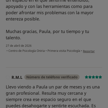
un espacio en el que sentirme entendido,
apoyado y con las herramientas como para
poder afrontar mis problemas con la mayor
entereza posible.
Muchas gracias, Paula, por tu tiempo y tu
talento.
27 de abril de 2026
en opinión del us
•
Centro de Psicología Oniria
•
Primera visita Psicología
•
Reportar
R.M.L
Número de teléfono verificado
R
Llevo viendo a Paula un par de meses y es una
gran profesional. Resulta muy cercana y
siempre crea ese espacio seguro en el que
puedes desahogarte y sentirte escuchada. Es