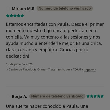
Continuar
Miriam M.R
Número de teléfono verificado
M
Estamos encantadas con Paula. Desde el primer
momento nuestro hijo encajó perfectamente
con ella. Va muy contento a las sesiones y nos
ayuda mucho a entenderle mejor. Es una chica,
clara, cercana y empática. Gracias por tu
dedicación!
18 de junio de 2026
en opinión del usu
•
Centro de Psicología Oniria
•
Tratamiento para TDAH
•
Reportar
Borja A.
Número de teléfono verificado
B
Una suerte haber conocido a Paula, una