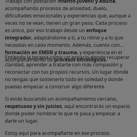
Trabajo con población i
nfanto-juvenil y adulta
,
acompañando procesos de ansiedad, duelo,
dificultades emocionales y experiencias que, aunque a
veces no se vean, tienen un gran peso. Cada proceso
es único, por eso trabajo desde un
enfoque
integrador
, adaptándome a ti, a tu ritmo y a lo que
necesitas en cada momento. Además, cuento con
formación en EMDR y trauma
, y experiencia en el
Entiendo la terapia como un espacio donde recuperar
acompañamiento de
procesos oncológicos.
claridad, aprender a tratarte con más compasión y
reconectar con tus propios recursos. Un lugar donde
no tengas que sostenerlo todo en soledad y donde
puedas empezar a construir algo diferente.
Si estás buscando un acompañamiento cercano,
respetuoso y sin juicios
, aquí encontrarás un espacio
donde poder nombrar lo que te pasa y empezar a
darle un lugar.
Estoy aquí para acompañarte en ese proceso.