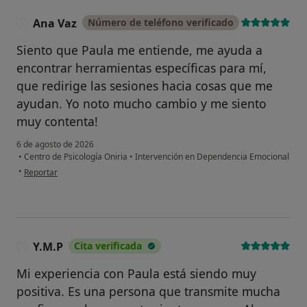
Ana Vaz
Número de teléfono verificado
A
Siento que Paula me entiende, me ayuda a
encontrar herramientas específicas para mí,
que redirige las sesiones hacia cosas que me
ayudan. Yo noto mucho cambio y me siento
muy contenta!
6 de agosto de 2026
•
Centro de Psicología Oniria
•
Intervención en Dependencia Emocional
en opinión del usuario Ana Vaz
•
Reportar
Y.M.P
Cita verificada
Y
Mi experiencia con Paula está siendo muy
positiva. Es una persona que transmite mucha