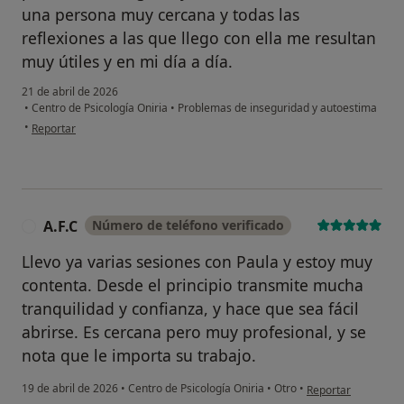
una persona muy cercana y todas las
reflexiones a las que llego con ella me resultan
muy útiles y en mi día a día.
21 de abril de 2026
•
Centro de Psicología Oniria
•
Problemas de inseguridad y autoestima
en opinión del usuario R.M.L
•
Reportar
A.F.C
Número de teléfono verificado
A
Llevo ya varias sesiones con Paula y estoy muy
contenta. Desde el principio transmite mucha
tranquilidad y confianza, y hace que sea fácil
abrirse. Es cercana pero muy profesional, y se
nota que le importa su trabajo.
en opinión del usuar
19 de abril de 2026
•
Centro de Psicología Oniria
•
Otro
•
Reportar