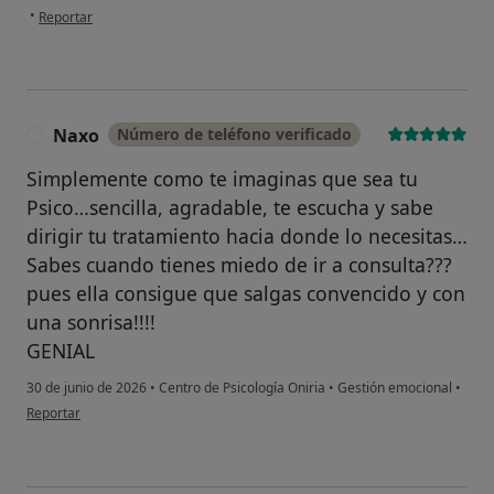
en opinión del usuario Álvaro B.
•
Reportar
Naxo
Número de teléfono verificado
N
Simplemente como te imaginas que sea tu
Psico…sencilla, agradable, te escucha y sabe
¿Alguna vez has usado una app
dirigir tu tratamiento hacia donde lo necesitas…
o chatbot de IA para hablar
sobre un tema emocional o
Sabes cuando tienes miedo de ir a consulta???
psicológico?
pues ella consigue que salgas convencido y con
una sonrisa!!!!
Sí, varias veces
GENIAL
Sí, una vez
30 de junio de 2026
•
Centro de Psicología Oniria
•
Gestión emocional
•
en opinión del usuario Naxo
Reportar
No, pero lo consideraría
No, y no confío en ello