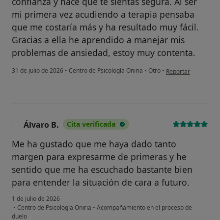
confianza y hace que te sientas segura. Al ser
mi primera vez acudiendo a terapia pensaba
que me costaría más y ha resultado muy fácil.
Gracias a ella he aprendido a manejar mis
problemas de ansiedad, estoy muy contenta.
en opinión del usua
31 de julio de 2026
•
Centro de Psicología Oniria
•
Otro
•
Reportar
Álvaro B.
Cita verificada
Á
Me ha gustado que me haya dado tanto
margen para expresarme de primeras y he
sentido que me ha escuchado bastante bien
para entender la situación de cara a futuro.
1 de julio de 2026
•
Centro de Psicología Oniria
•
Acompañamiento en el proceso de
duelo