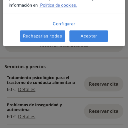
información en
Política de cookies.
Configurar
Ver galería (1)
Rechazarlas todas
Aceptar
Mostrar más detalles
sobre la experiencia
Servicios y precios
Tratamiento psicológico para el
trastorno de conducta alimentaria
Reservar cita
60 €
Detalles
Problemas de inseguridad y
autoestima
Reservar cita
60 €
Detalles