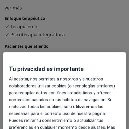
Sobre mí
ver más
Enfoque terapéutico
Terapia emdr
Psicoterapia integradora
Pacientes que atiendo
Adultos (Solo en algunas direcciones)
Niños (Solo en algunas direcciones)
Tu privacidad es importante
Tipos de consulta
Al aceptar, nos permites a nosotros y a nuestros
Presencial
Ver direcciones (1)
colaboradores utilizar cookies (o tecnologías similares)
Videoconsulta
Ver calendario online
para recopilar datos con fines estadísiticos y ofrecer
contenidos basados en tus hábitos de navegación. Si
Fotos y vídeos
rechazas todas las cookies, solo utilizaremos las
necesarias para el correcto uso de nuestra página.
Puedes retirar tu consentimiento o actualizar tus
preferencias en cualquier momento desde ajustes. Más