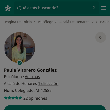
Men
¿Qué estás buscando?
Página De Inicio
Psicólogo
Alcalá De Henares
Paula
Cambiar de
Paula Vitorero González
sobre las especializaciones
Psicóloga
·
Ver más
Alcalá de Henares
1 dirección
Núm. Colegiado: M-42585
22 opiniones