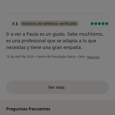
F.S
Número de teléfono verificado
F
Ir a ver a Paula es un gusto. Sabe muchísimo,
es una profesional que se adapta a lo que
necesitas y tiene una gran empatía.
en opinión del usuar
16 de abril de 2026
•
Centro de Psicología Oniria
•
Otro
•
Reportar
Ver más
opiniones anteriores
Preguntas frecuentes