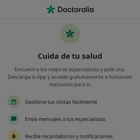
Men
Pediatra • Marbella, Málaga
Filtros
Seguro:
Cigna Healthcare Es
Pediatras de Cigna Healthcare España en
Cuida de tu salud
Marbella
Así organizamos los resultados
Encuentra los mejores especialistas y pide cita.
Descarga la App y accede gratuitamente a funciones
exclusivas para ti:
Gestiona tus visitas fácilmente
Envía mensajes a tus especialistas
Clínica Premium Marbella
Recibe recordatorios y notificaciones
·
Ver más
Pediatra, Acupuntor, Alergólogo