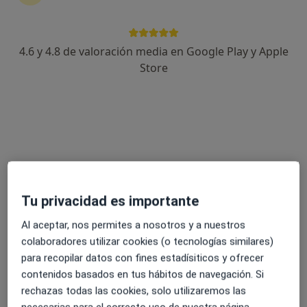
465 opiniones
Calle San Juan Bosco 8, Marbella
•
Mapa
4.6 y 4.8 de valoración media en Google Play y Apple
Clínica Premium Marbella
Store
Acepta Cigna Healthcare España
Primera visita Pediatría
Mostrar más servicios
Ningún profesional de este centro tiene citas disponibles
Mostrar perfil
Tu privacidad es importante
Al aceptar, nos permites a nosotros y a nuestros
colaboradores utilizar cookies (o tecnologías similares)
para recopilar datos con fines estadísiticos y ofrecer
contenidos basados en tus hábitos de navegación. Si
rechazas todas las cookies, solo utilizaremos las