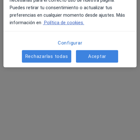
necesarias para el correcto uso de nuestra página.
Dr. Juan Romero Sánchez
Puedes retirar tu consentimiento o actualizar tus
preferencias en cualquier momento desde ajustes. Más
·
Ver más
Pediatra
información en
Política de cookies.
Calle San Juan Bosco 8, Marbella
•
Mapa
Clínica Premium Marbella
Configurar
Acepta Cigna Healthcare España
Primera visita Pediatría
Rechazarlas todas
Aceptar
Este especialista no ofrece reserva de cita online en esta dirección.
Pedir una cita