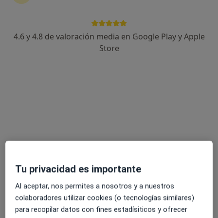
4.6 y 4.8 de valoración media en Google Play y Apple
Store
Dr. Javier Arrillaga
·
Ver más
Pediatra
253 opiniones
Pasaje Goyo, 1. Local 5, Marbella
•
Mapa
Clínica Arrillaga
Primera visita Pediatría
90 €
Este especialista no ofrece reserva de cita online en esta dirección.
Pedir una cita
Tu privacidad es importante
Al aceptar, nos permites a nosotros y a nuestros
colaboradores utilizar cookies (o tecnologías similares)
para recopilar datos con fines estadísiticos y ofrecer