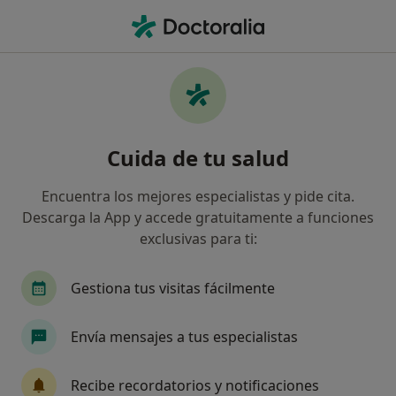
Men
Trastorno De Alimentación En La Lactancia Y En La Primera Infancia • Marbella, Málaga
Filtros
• 1
Seguro
Mapa
Especialistas en Trastorno de alimentación
Cuida de tu salud
en la lactancia y en la primera infancia en
Marbella
Encuentra los mejores especialistas y pide cita.
Así organizamos los resultados
Descarga la App y accede gratuitamente a funciones
exclusivas para ti:
¿Qué especialidad estás buscando?
Gestiona tus visitas fácilmente
Pediatra
Alergólogo
Analista clínico
Envía mensajes a tus especialistas
Recibe recordatorios y notificaciones