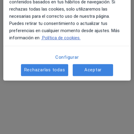
contenidos basados en tus hábitos de navegación. Si
rechazas todas las cookies, solo utilizaremos las
necesarias para el correcto uso de nuestra página.
Puedes retirar tu consentimiento o actualizar tus
preferencias en cualquier momento desde ajustes. Más
Clínica Arrillaga
información en
Política de cookies.
Homeópata, Dietista nutricionista, Pediatra
290 opiniones
Configurar
Pasaje Goyo, 1. Local 5, Marbella
•
Mapa
Clínica Arrillaga
Rechazarlas todas
Aceptar
Visitas sucesivas Pediatría
70 €
Mostrar más servicios
Dr. Javier Arrillaga
Ningún profesional de este centro tiene citas disponibles