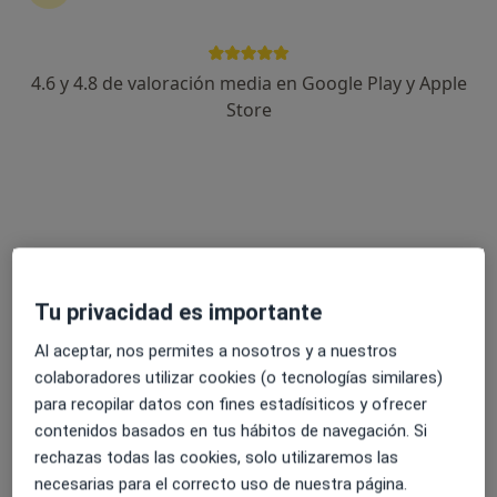
No descuides tu salud
Escoge la consulta online para empezar o continuar
tu tratamiento sin salir de casa. Y, si lo necesitas,
4.6 y 4.8 de valoración media en Google Play y Apple
también puedes reservar una cita presencial.
Store
Mostrar especialistas
¿Cómo funciona?
Expertos en síndrome de prader-willi
Tu privacidad es importante
Al aceptar, nos permites a nosotros y a nuestros
colaboradores utilizar cookies (o tecnologías similares)
Laura Arnold Pedernera
para recopilar datos con fines estadísiticos y ofrecer
contenidos basados en tus hábitos de navegación. Si
Dietista nutricionista, Terapeuta complementario
rechazas todas las cookies, solo utilizaremos las
Lleida
necesarias para el correcto uso de nuestra página.