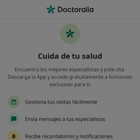
Men
¿Qué estás buscando?
Página De Inicio
Enfermedades
Síndrome De Prader-Willi
Síndrome de prader-willi -
Cuida de tu salud
Información, expertos y
Encuentra los mejores especialistas y pide cita.
preguntas frecuentes
Descarga la App y accede gratuitamente a funciones
exclusivas para ti:
Gestiona tus visitas fácilmente
Información
Pregunta al Experto
Envía mensajes a tus especialistas
Recibe recordatorios y notificaciones