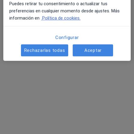
Puedes retirar tu consentimiento o actualizar tus
Miguel Trullén Sáez
preferencias en cualquier momento desde ajustes. Más
información en
Política de cookies.
Dietista nutricionista
Majadahonda
Configurar
Laura Alsina Estallo
Rechazarlas todas
Aceptar
Dietista nutricionista
El Prat de Llobregat
Belén Molina
Dietista nutricionista
Tres Cantos
Melisa Gómez Allué