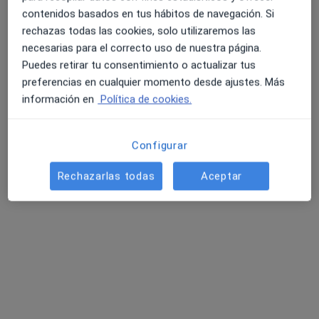
contenidos basados en tus hábitos de navegación. Si
rechazas todas las cookies, solo utilizaremos las
Opción de pago online
necesarias para el correcto uso de nuestra página.
Dr. Juan Hidalgo Sanz
Puedes retirar tu consentimiento o actualizar tus
·
Ver más
Pediatra
preferencias en cualquier momento desde ajustes. Más
77 opiniones
información en
Política de cookies.
Consulta online
60 €
Este especialista no ofrece reserva de cita online en esta dirección.
Configurar
Pedir una cita
Rechazarlas todas
Aceptar