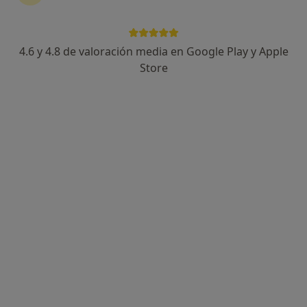
Dr. Milton Darío Castro Castro
·
Ver más
Pediatra
4.6 y 4.8 de valoración media en Google Play y Apple
Gran Vía Colón, 201, Inca
•
Mapa
Store
Clínic Balear - QUIRON-SALUD INCA
Primera visita Pediatría
Precio sin especificar
Este especialista no ofrece reserva de cita online en esta dirección.
Pedir una cita
Dr. Benito Colombas Mas