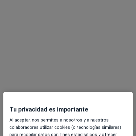
Opción de pago online
Dra. Marta Garín Montañez
·
Ver más
Pediatra
996 opiniones
Consulta online
50 €
Este especialista no ofrece reserva de cita online en esta dirección.
Pedir una cita
Tu privacidad es importante
Al aceptar, nos permites a nosotros y a nuestros
colaboradores utilizar cookies (o tecnologías similares)
para recopilar datos con fines estadísiticos y ofrecer