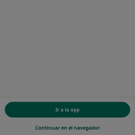
Policlínica Inca
·
Ver más
Pediatra, Digestólogo, Cardiólogo
Cl. General Luque, 11, Inca
•
Mapa
Policlínica Inca
Ningún profesional de este centro tiene citas disponibles
Mostrar perfil
Ir a la app
Continuar en el navegador