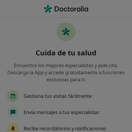
Men
Pediatra • Sa Pobla, Islas Baleares
Filtros
Seguro
Mapa
Pediatras en Sa Pobla
Cuida de tu salud
Así organizamos los resultados
Encuentra los mejores especialistas y pide cita.
Descarga la App y accede gratuitamente a funciones
¿Cuál es tu compañía aseguradora?
exclusivas para ti:
Gestiona tus visitas fácilmente
Envía mensajes a tus especialistas
Recibe recordatorios y notificaciones