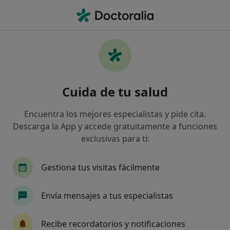
Men
Pediatra • Talavera de la Reina, Toledo
Filtros
Seguro
Mapa
Pediatras de Divina Pastora en Talavera de
Cuida de tu salud
la Reina
Así organizamos los resultados
Encuentra los mejores especialistas y pide cita.
Descarga la App y accede gratuitamente a funciones
exclusivas para ti:
Gestiona tus visitas fácilmente
Envía mensajes a tus especialistas
Dra. Mª Carmen Carmona Arance
Recibe recordatorios y notificaciones
·
Ver más
Pediatra