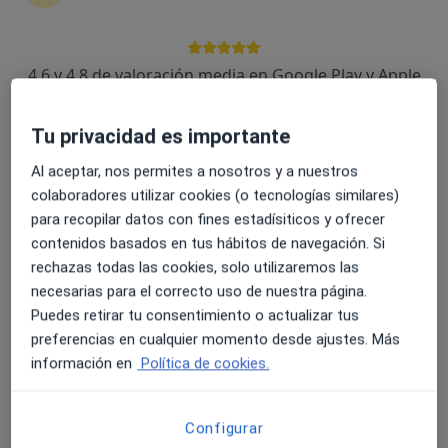
Avda/ Salvador Allende, 9, Talavera de la Reina
•
Mapa
EboraSalud
4.6 y 4.8 de valoración media en Google Play y Apple
Primera visita Pediatría
Precio sin especificar
Store
Este especialista no ofrece reserva de cita online en esta dirección.
Tu privacidad es importante
Pedir una cita
Al aceptar, nos permites a nosotros y a nuestros
colaboradores utilizar cookies (o tecnologías similares)
para recopilar datos con fines estadísiticos y ofrecer
contenidos basados en tus hábitos de navegación. Si
rechazas todas las cookies, solo utilizaremos las
necesarias para el correcto uso de nuestra página.
Puedes retirar tu consentimiento o actualizar tus
preferencias en cualquier momento desde ajustes. Más
información en
Política de cookies.
EboraSalud
·
Ver más
Pediatra, Alergólogo, Anestesista
Configurar
76 opiniones