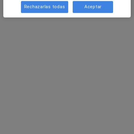
Rechazarlas todas
Aceptar
Avda/ Salvador Allende, 9, Talavera de la Reina
•
Mapa
EboraSalud
Primera visita Pediatría
Precio sin especificar
Dra. Mª Carmen
Carmona Arance
Pediatra
Ningún profesional de este centro tiene citas disponibles
Mostrar perfil
Consulta online disponible
Los especialistas de tu zona no están disponibles
para visitas en persona. Prueba la videoconsulta