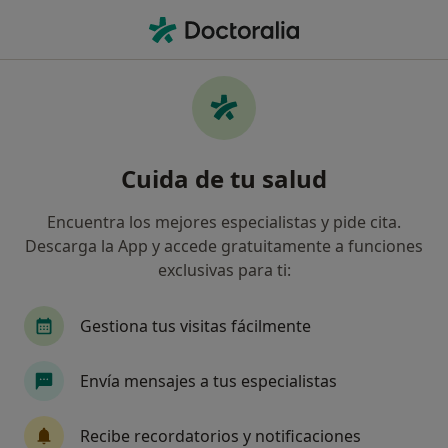
Men
Pediatra • Talavera de la Reina, Toledo
Filtros
Seguro:
Asefa
Map
Pediatras de Asefa en Talavera de la Reina
Cuida de tu salud
Así organizamos los resultados
Encuentra los mejores especialistas y pide cita.
Descarga la App y accede gratuitamente a funciones
exclusivas para ti:
Gestiona tus visitas fácilmente
Envía mensajes a tus especialistas
Dra. Mª Carmen Carmona Arance
·
Ver más
Pediatra
Recibe recordatorios y notificaciones