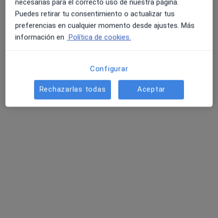
76 opiniones
necesarias para el correcto uso de nuestra página.
Puedes retirar tu consentimiento o actualizar tus
Avda/ Salvador Allende, 9, Talavera de la Reina
•
Mapa
preferencias en cualquier momento desde ajustes. Más
EboraSalud
información en
Política de cookies.
Acepta Asefa
Primera visita Pediatría
Configurar
Rechazarlas todas
Aceptar
Dra. Mª Carmen
Carmona Arance
Pediatra
Ningún profesional de este centro tiene citas disponibles
Mostrar perfil
Consulta online disponible