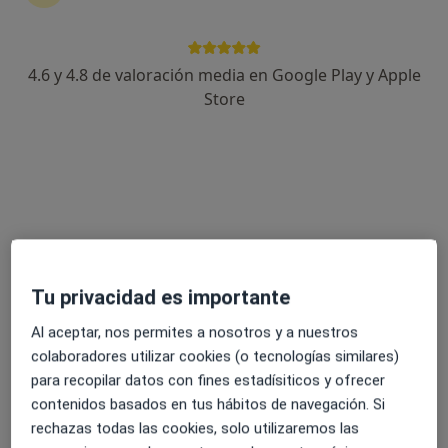
Avda/ Salvador Allende, 9, Talavera de la Reina
•
Mapa
EboraSalud
Acepta Asefa
4.6 y 4.8 de valoración media en Google Play y Apple
Primera visita Pediatría
Store
Este especialista no ofrece reserva de cita online en esta dirección.
Pedir una cita
Tu privacidad es importante
Al aceptar, nos permites a nosotros y a nuestros
colaboradores utilizar cookies (o tecnologías similares)
para recopilar datos con fines estadísiticos y ofrecer
EboraSalud
contenidos basados en tus hábitos de navegación. Si
·
Ver más
Pediatra, Alergólogo, Anestesista
rechazas todas las cookies, solo utilizaremos las