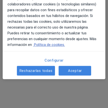
·
Ver más
Pediatra
colaboradores utilizar cookies (o tecnologías similares)
Plaça Can Cami 7, Vilassar de Mar
•
Mapa
para recopilar datos con fines estadísiticos y ofrecer
Cep Ferrés
contenidos basados en tus hábitos de navegación. Si
rechazas todas las cookies, solo utilizaremos las
Acepta Asefa
necesarias para el correcto uso de nuestra página.
Primera visita Pediatría
Puedes retirar tu consentimiento o actualizar tus
Este especialista no ofrece reserva de cita online en esta dirección.
preferencias en cualquier momento desde ajustes. Más
información en
Política de cookies.
Pedir una cita
Configurar
Rechazarlas todas
Aceptar
Dr. Jose Luis Simon Riazuelo