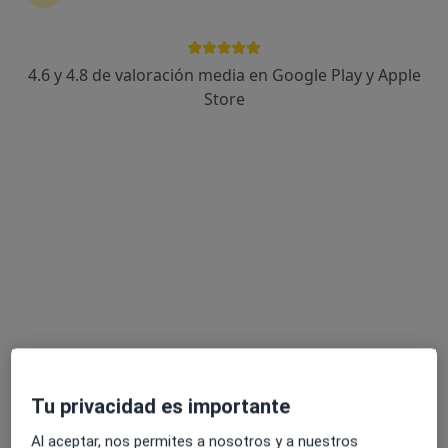
15 opiniones
Carrer Gaietà Vinzia, nº 52, Mollet del Vallès
•
Mapa
Institut Mèdic Baix Vallès
4.6 y 4.8 de valoración media en Google Play y Apple
Acepta Asefa
Store
Espirometría forzada
Este especialista no ofrece reserva de cita online en esta dirección.
Pedir una cita
Tu privacidad es importante
Dr. Raúl Morales Prieto
Al aceptar, nos permites a nosotros y a nuestros