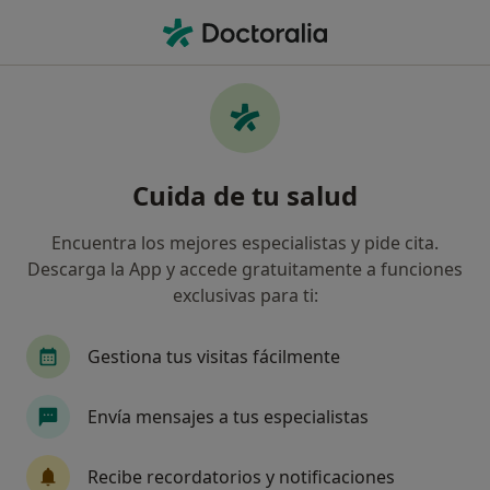
Men
Pediatra • Granollers, Barcelona
Filtros
Seguro:
Asefa
Map
Pediatras de Asefa en Granollers
Cuida de tu salud
Así organizamos los resultados
Encuentra los mejores especialistas y pide cita.
Descarga la App y accede gratuitamente a funciones
exclusivas para ti:
Gestiona tus visitas fácilmente
Envía mensajes a tus especialistas
Dr. Joan González Garcés
Pediatra, Alergólogo
Recibe recordatorios y notificaciones