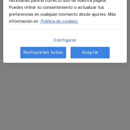
necesarias para el correcto uso de nuestra página.
C/ AMARGURA 14 6 C, Zamora
•
Mapa
Puedes retirar tu consentimiento o actualizar tus
Consultorio privado
preferencias en cualquier momento desde ajustes. Más
Acepta Sanitas
información en
Política de cookies.
Este especialista no ofrece reserva de cita online en esta dirección.
Pedir una cita
Configurar
Rechazarlas todas
Aceptar
Dr. Natalio Hernandez Gonzalez
Pediatra
RONDA SAN TORCUATO, 15, Zamora
•
Mapa
Centro Medico Zamora