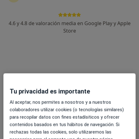
6 opiniones
RONDA SAN TORCUATO, 15, Zamora
•
Mapa
Centro Medico Zamora
4.6 y 4.8 de valoración media en Google Play y Apple
Acepta Sanitas
Store
Ningún profesional de este centro tiene citas disponibles
Mostrar perfil
Tu privacidad es importante
Al aceptar, nos permites a nosotros y a nuestros
colaboradores utilizar cookies (o tecnologías similares)
para recopilar datos con fines estadísiticos y ofrecer
Dr. Jose Peñas Sevillano
contenidos basados en tus hábitos de navegación. Si
Pediatra
rechazas todas las cookies, solo utilizaremos las