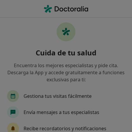
Men
Pediatra • Zamora, Zamora
Filtros
Seguro:
Sanitas
Ma
Pediatras de Sanitas en Zamora
Cuida de tu salud
Así organizamos los resultados
Encuentra los mejores especialistas y pide cita.
Descarga la App y accede gratuitamente a funciones
exclusivas para ti:
Gestiona tus visitas fácilmente
Envía mensajes a tus especialistas
Centro Medico Zamora
·
Ver más
Pediatra, Alergólogo, Cirujano general
Recibe recordatorios y notificaciones