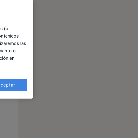
ible
es (o
contenidos
lizaremos las
miento o
ción en
ceptar