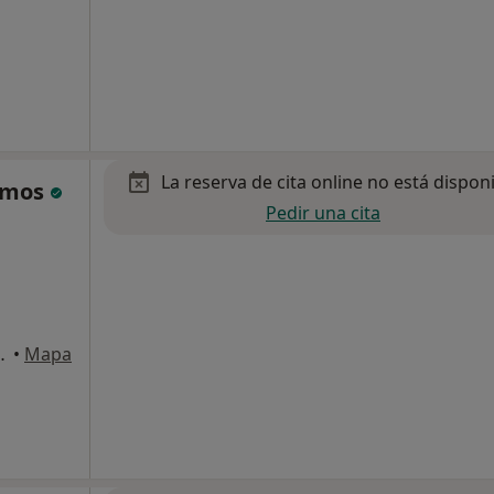
La reserva de cita online no está dispon
Ramos
Pedir una cita
7, Entlo 4ª, Gavà
•
Mapa