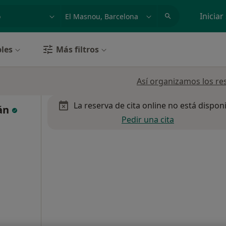
dad, enfermedad o nombre
p. ej. Madrid
Iniciar
les
Más filtros
Así organizamos los re
La reserva de cita online no está dispon
lán
Pedir una cita