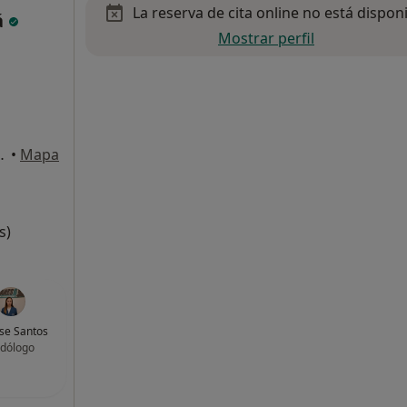
La reserva de cita online no está dispon
á
Mostrar perfil
7, Entlo 4ª, Gavà
•
Mapa
s)
se Santos
dólogo