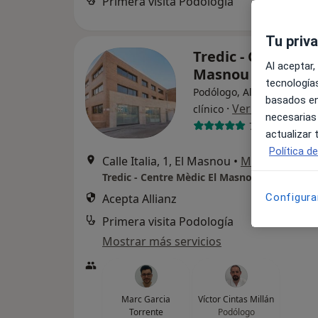
Primera visita Podología
Tu priv
Tredic - Centre Mè
Al aceptar,
Masnou
tecnologías
Podólogo, Alergólogo, Ana
basados en
·
Ver más
clínico
necesarias
788 opiniones
actualizar
Política d
Calle Italia, 1, El Masnou
•
Mapa
Tredic - Centre Mèdic El Masnou
Acepta Allianz
Configura
Primera visita Podología
Mostrar más servicios
Marc Garcia
Víctor Cintas Millán
Torrente
Podólogo