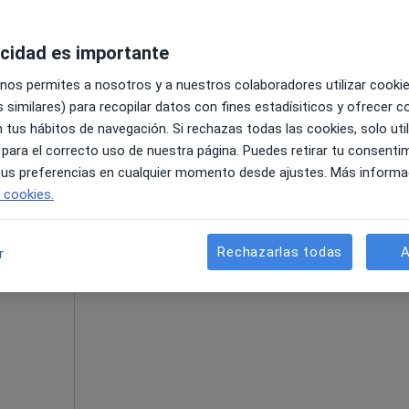
acidad es importante
La reserva de cita online no está dispon
dic El
 nos permites a nosotros y a nuestros colaboradores utilizar cooki
Mostrar perfil
 similares) para recopilar datos con fines estadísiticos y ofrecer 
lista
 tus hábitos de navegación. Si rechazas todas las cookies, solo uti
 para el correcto uso de nuestra página. Puedes retirar tu consenti
 tus preferencias en cualquier momento desde ajustes. Más informa
e cookies.
Rechazarlas todas
A
r