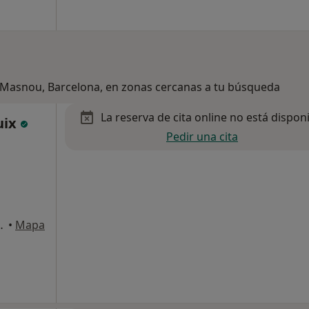
l Masnou, Barcelona, en zonas cercanas a tu búsqueda
La reserva de cita online no está dispon
uix
Pedir una cita
7, Entlo 4ª, Gavà
•
Mapa