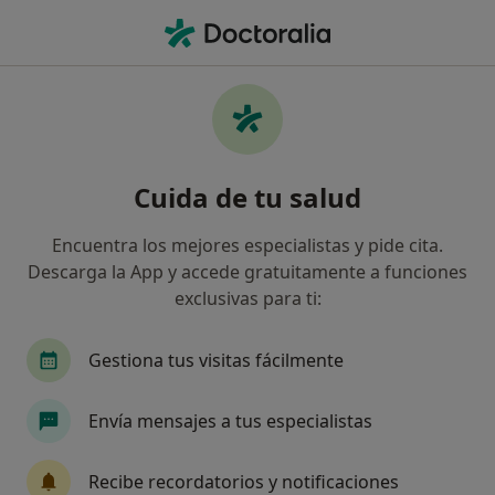
Men
Allianz • Ponferrada, León
Filtros
Seguro:
Allianz
Ma
Especialistas de Allianz en Ponferrada
Cuida de tu salud
Así organizamos los resultados
Encuentra los mejores especialistas y pide cita.
Descarga la App y accede gratuitamente a funciones
¿Qué especialidad estás buscando?
exclusivas para ti:
Cardiólogo
Cirujano general
Ginecólogo
Gestiona tus visitas fácilmente
Envía mensajes a tus especialistas
Recibe recordatorios y notificaciones