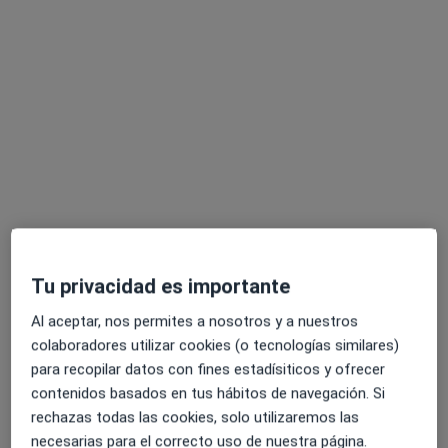
Este especialista no ofrece reserva de cita online en esta dirección.
Pedir una cita
Tu privacidad es importante
Dra. Marta Fernández Fernández
Al aceptar, nos permites a nosotros y a nuestros
·
Ver más
Endocrina, Endocrinóloga pediátrica
colaboradores utilizar cookies (o tecnologías similares)
6 opiniones
para recopilar datos con fines estadísiticos y ofrecer
C/ HOSPITAL 28, Ponferrada
•
Mapa
contenidos basados en tus hábitos de navegación. Si
Hospital de la Reina
rechazas todas las cookies, solo utilizaremos las
Acepta Allianz
necesarias para el correcto uso de nuestra página.