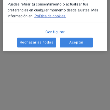
Puedes retirar tu consentimiento o actualizar tus
Primera visita Endocrinología Pediátrica
preferencias en cualquier momento desde ajustes. Más
Este especialista no ofrece reserva de cita online en esta dirección.
información en
Política de cookies.
Pedir una cita
Configurar
Rechazarlas todas
Aceptar
Julio Florez Fuertes
·
Ver más
Cardiólogo
2 opiniones
CRISTO Nº 22, 8º, Ponferrada
•
Mapa
Consultorio privado