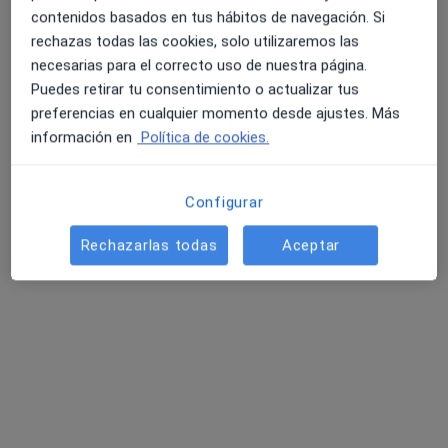
contenidos basados en tus hábitos de navegación. Si
RESPUESTA DEL PROFESIONAL:
rechazas todas las cookies, solo utilizaremos las
necesarias para el correcto uso de nuestra página.
Existen unos Protocolos de prevención
Puedes retirar tu consentimiento o actualizar tus
de la enfermedad tromboembolica
preferencias en cualquier momento desde ajustes. Más
tras la realización de procedimientos
información en
Política de cookies.
quirúrgicos, ya que un cuadro de
flebitis se puede llegar a dar en el post
operatorio…
Configurar
Rechazarlas todas
Aceptar
¿Como es el postoperatorio del método chiva?
¿Como es el postoperatorio del método
chiva?
RESPUESTA DEL PROFESIONAL: