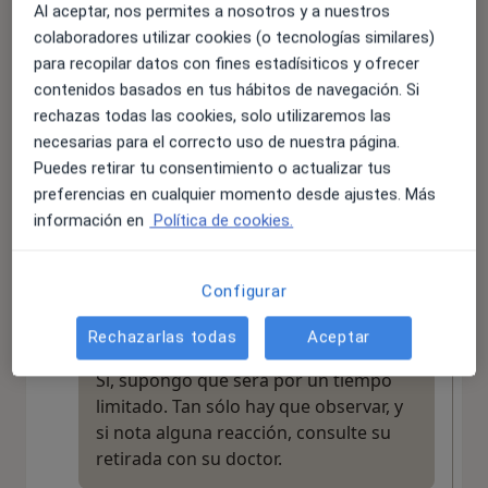
saber que no va a notar los efectos del
Al aceptar, nos permites a nosotros y a nuestros
alcohol con el Colme.
colaboradores utilizar cookies (o tecnologías similares)
para recopilar datos con fines estadísiticos y ofrecer
contenidos basados en tus hábitos de navegación. Si
rechazas todas las cookies, solo utilizaremos las
necesarias para el correcto uso de nuestra página.
¿Mi hija de 7 años puede tomar Budesonida tomando
Puedes retirar tu consentimiento o actualizar tus
Strattera?
preferencias en cualquier momento desde ajustes. Más
información en
Política de cookies.
¿Mi hija de 7 años puede tomar
Budesonida tomando Strattera?
Configurar
RESPUESTA DEL PROFESIONAL:
Rechazarlas todas
Aceptar
Sí, supongo que será por un tiempo
limitado. Tan sólo hay que observar, y
si nota alguna reacción, consulte su
retirada con su doctor.