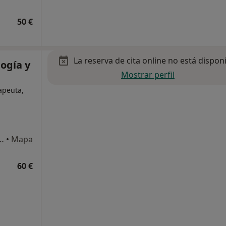
50 €
La reserva de cita online no está dispon
ogía y
Mostrar perfil
rapeuta,
a Mayor), 2, bajo, Chiclana de la Frontera
•
Mapa
60 €