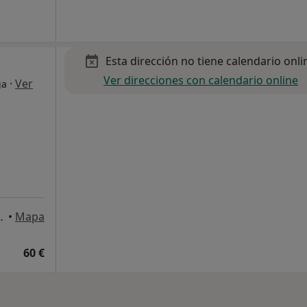
Esta dirección no tiene calendario onli
Ver direcciones con calendario online
·
Ver
ga
ontera, Cádiz, Spain, Cádiz
•
Mapa
60 €