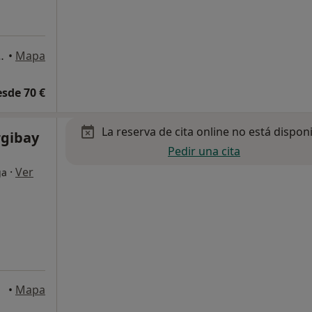
ta 3ª nº12., Jerez de la Frontera
•
Mapa
esde 70 €
La reserva de cita online no está dispon
rgibay
Pedir una cita
·
Ver
ga
•
Mapa