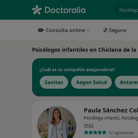
especiali
Consulta online
Seguro
Psicólogos infantiles en Chiclana de la
¿Cuál es tu compañía aseguradora?
Sanitas
Aegon Salud
Antare
Paula Sánchez C
Psicóloga infantil, Psicólo
más
12 opiniones