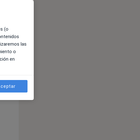
es (o
contenidos
lizaremos las
miento o
ción en
ible
ceptar