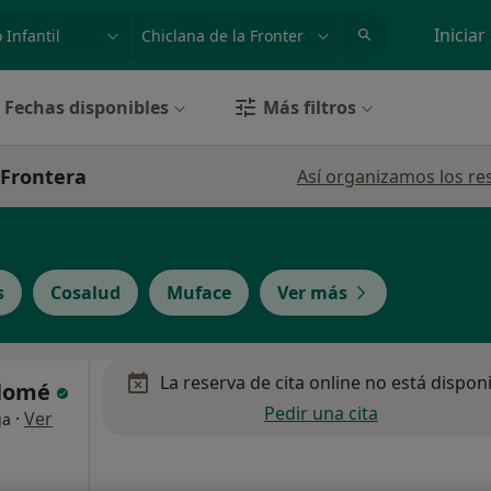
dad, enfermedad o nombre
p. ej. Madrid
Iniciar
Fechas disponibles
Más filtros
 Frontera
Así organizamos los re
s
Cosalud
Muface
Ver más
La reserva de cita online no está dispon
olomé
Pedir una cita
·
Ver
ga