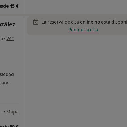
esde 45 €
La reserva de cita online no está dispon
zález
Pedir una cita
·
Ver
ga
nsiedad
rcano
5 D, 1ª planta, Cádiz
•
Mapa
esde 50 €