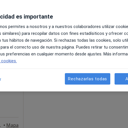
acidad es importante
a Mayor), 2, bajo, Chiclana de la Frontera
•
Mapa
 nos permites a nosotros y a nuestros colaboradores utilizar cooki
60 €
 similares) para recopilar datos con fines estadísiticos y ofrecer 
 tus hábitos de navegación. Si rechazas todas las cookies, solo uti
 para el correcto uso de nuestra página. Puedes retirar tu consenti
 tus preferencias en cualquier momento desde ajustes. Más informa
La reserva de cita online no está dispon
e cookies.
Vela
Pedir una cita
·
Ver
ga
Rechazarlas todas
A
r
 la Frontera
•
Mapa