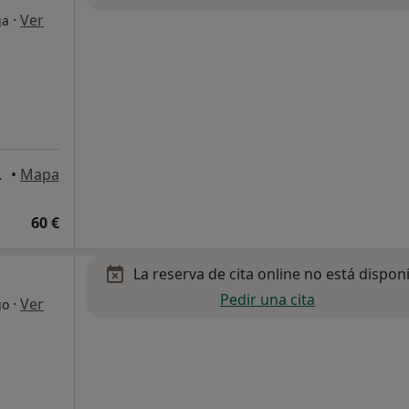
·
Ver
ga
la Frontera
•
Mapa
60 €
La reserva de cita online no está dispon
Pedir una cita
·
Ver
go