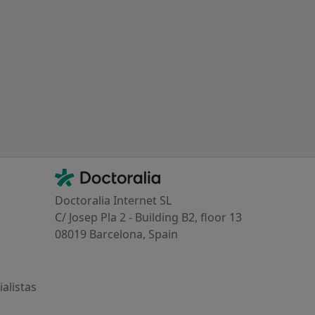
Contacto
Doctoralia - Página de inicio
Doctoralia Internet SL
C/ Josep Pla 2 - Building B2, floor 13
08019 Barcelona, Spain
alistas