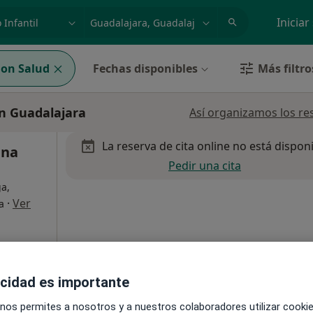
dad, enfermedad o nombre
p. ej. Madrid
Iniciar
on Salud
Fechas disponibles
Más filtro
en Guadalajara
Así organizamos los re
La reserva de cita online no está dispon
ana
Pedir una cita
ga,
·
Ver
a
acidad es importante
 nos permites a nosotros y a nuestros colaboradores utilizar cooki
a
•
Mapa