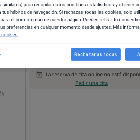
 similares) para recopilar datos con fines estadísiticos y ofrecer 
ra)
 tus hábitos de navegación. Si rechazas todas las cookies, solo uti
 para el correcto uso de nuestra página. Puedes retirar tu consenti
 tus preferencias en cualquier momento desde ajustes. Más informa
e cookies.
Rechazarlas todas
A
r
uadalajara, Guadalajara, en zonas cercanas a tu búsqueda
La reserva de cita online no está dispon
Pedir una cita
ás