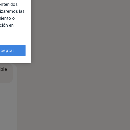
contenidos
lizaremos las
miento o
ción en
ceptar
ible