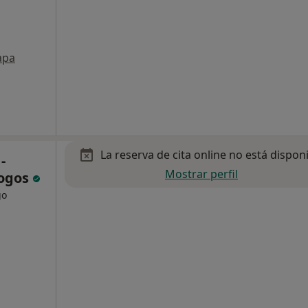
apa
La reserva de cita online no está dispon
-
Mostrar perfil
logos
go