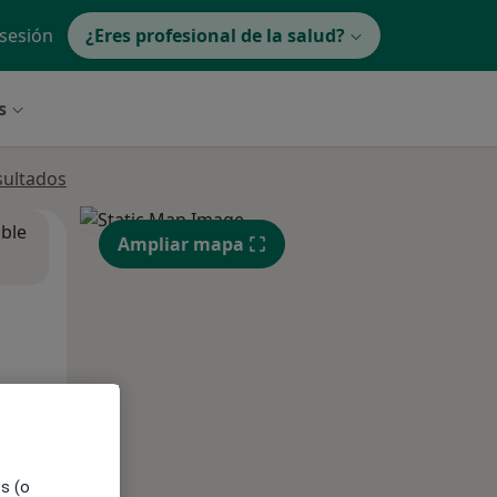
 sesión
¿Eres profesional de la salud?
s
sultados
ible
Ampliar mapa
es (o