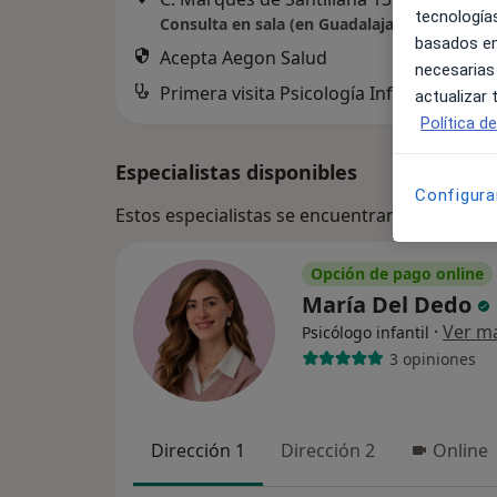
tecnologías
Consulta en sala (en Guadalajara y en Alove
basados en
Acepta Aegon Salud
necesarias
Primera visita Psicología Infantil
actualizar
Política d
Especialistas disponibles
Configura
Estos especialistas se encuentran fuera de G
Opción de pago online
María Del Dedo
·
Ver m
Psicólogo infantil
3 opiniones
Dirección 1
Dirección 2
Online