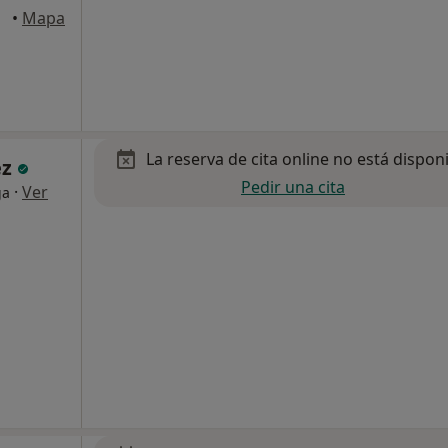
•
Mapa
La reserva de cita online no está dispon
ez
Pedir una cita
·
Ver
ga