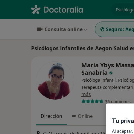
especiali
Consulta online
Seguro:
Aeg
Psicólogos infantiles de Aegon Salud 
María Ybys Mass
Sanabria
Psicóloga infantil, Psicólo
Terapeuta complementari
más
35 opiniones
Dirección
Online
Tu priv
Al aceptar,
C. Marqués de Santillana 13, Guadalajar