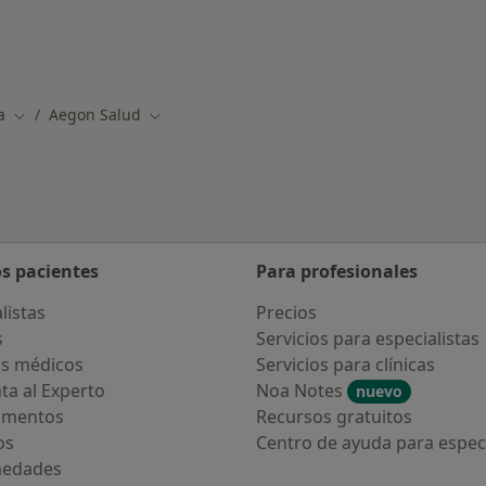
des más tratadas
a
Aegon Salud
Cambiar de ciudad
Cambiar de ciudad
os pacientes
Para profesionales
listas
Precios
s
Servicios para especialistas
s médicos
Servicios para clínicas
ta al Experto
Noa Notes
nuevo
amentos
Recursos gratuitos
os
Centro de ayuda para especi
medades