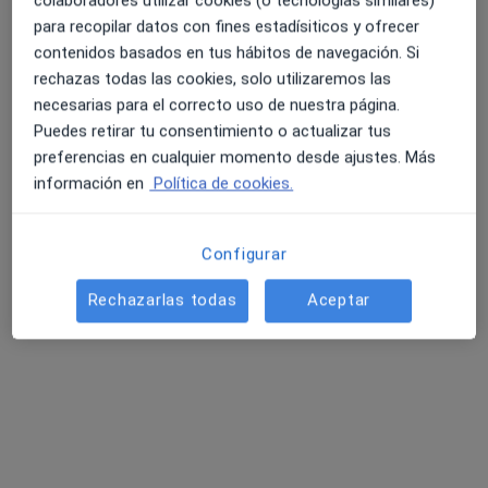
Este especialista no ofrece reserva de cita online en esta dirección.
para recopilar datos con fines estadísiticos y ofrecer
contenidos basados en tus hábitos de navegación. Si
Pedir una cita
rechazas todas las cookies, solo utilizaremos las
necesarias para el correcto uso de nuestra página.
Puedes retirar tu consentimiento o actualizar tus
preferencias en cualquier momento desde ajustes. Más
información en
Política de cookies.
Configurar
Rechazarlas todas
Aceptar
Lidia Valverde Jiménez
·
Ver más
Psicóloga
7 opiniones
Dirección
Online 1
Online 2
Paseo Doctor Fernández Iparraguirre, 45, Guadalajara
•
Mapa