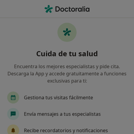
Men
Problemas De Relación • Guadalajara, Guadalajara
Filtros
• 1
Seguro
Mapa
Especialistas en Problemas de relación en
Cuida de tu salud
Guadalajara
Así organizamos los resultados
Encuentra los mejores especialistas y pide cita.
Descarga la App y accede gratuitamente a funciones
exclusivas para ti:
¿Qué especialidad estás buscando?
Psicólogo
Psicólogo infantil
Terapeuta c
Gestiona tus visitas fácilmente
Envía mensajes a tus especialistas
Recibe recordatorios y notificaciones