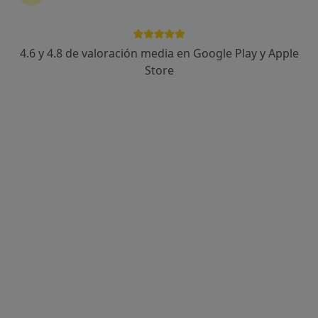
4.6 y 4.8 de valoración media en Google Play y Apple
Rocío Jiménez Semitiel
Store
·
Ver más
Psicóloga
38 opiniones
Calle Doctor Layna Serrano, 20A, Guadalajara
•
Mapa
Rocío Semitiel Psicología
Primera visita Psicología
60 €
Este especialista no ofrece reserva de cita online en esta dirección.
Pedir una cita