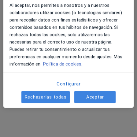
Al aceptar, nos permites a nosotros y a nuestros
colaboradores utilizar cookies (o tecnologías similares)
para recopilar datos con fines estadísiticos y ofrecer
contenidos basados en tus hábitos de navegación. Si
rechazas todas las cookies, solo utilizaremos las
Opción de pago online
necesarias para el correcto uso de nuestra página.
Alicia Ribas Marí
Puedes retirar tu consentimiento o actualizar tus
·
Ver más
Psicóloga infantil, Psicóloga
preferencias en cualquier momento desde ajustes. Más
73 opiniones
información en
Política de cookies.
Dirección
Online
Configurar
Agapit Llobet,1 (4º 2ª), Ibiza
•
Mapa
Rechazarlas todas
Aceptar
Psicología y Neuropsicología Ibiza
Primera visita Psicología Infantil
60 €
Este especialista no ofrece reserva de cita online en esta dirección.
Pedir una cita