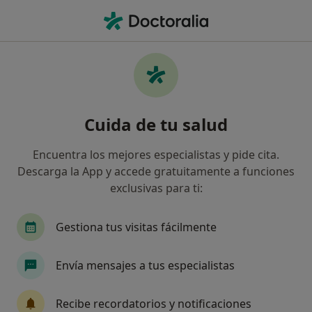
Men
Psicólogo Infantil • Ibiza, Ibiza
Filtros
Seguro
Mapa
Psicólogos infantiles en Ibiza
Cuida de tu salud
Así organizamos los resultados
Encuentra los mejores especialistas y pide cita.
Descarga la App y accede gratuitamente a funciones
¿Cuál es tu compañía aseguradora?
exclusivas para ti:
Gestiona tus visitas fácilmente
Envía mensajes a tus especialistas
Recibe recordatorios y notificaciones