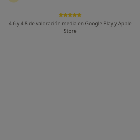
917 opiniones
Dirección
Online
4.6 y 4.8 de valoración media en Google Play y Apple
Store
Plaça Major, Mislata
•
Mapa
Consulta Mislata
Consulta online
50 €
Este especialista no ofrece reserva de cita online en esta dirección.
Pedir una cita