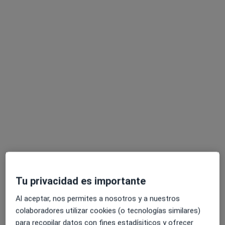
Pedir una cita
Mari Pérez Maldonado
·
Ver más
Psicóloga infantil, Psicóloga, Sexóloga
228 opiniones
Dirección
Online
Tu privacidad es importante
Carrer de Libertad 1, pta 2, Burjassot
•
Mapa
Al aceptar, nos permites a nosotros y a nuestros
CLINICA ALCOCER
colaboradores utilizar cookies (o tecnologías similares)
Consulta online
80 €
para recopilar datos con fines estadísiticos y ofrecer