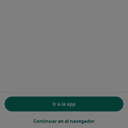
Alba María Jurado Cano
Psicóloga infantil
Calle Teruel 15,
•
Mapa
Clínica Alminar
Primera visita Psicología Infantil
Servicio gratuito
Este especialista no ofrece reserva de cita online en esta dirección.
Pedir una cita
Ir a la app
Continuar en el navegador