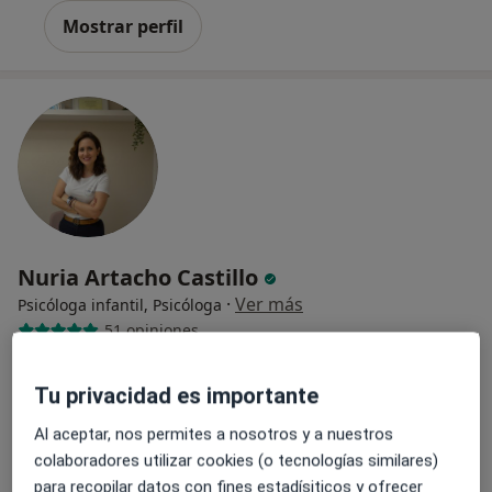
Mostrar perfil
Nuria Artacho Castillo
·
Ver más
Psicóloga infantil, Psicóloga
51 opiniones
Dirección
Online
Tu privacidad es importante
Al aceptar, nos permites a nosotros y a nuestros
Calle del Capitan 12, Fuengirola
•
Mapa
colaboradores utilizar cookies (o tecnologías similares)
Centro Vivae
para recopilar datos con fines estadísiticos y ofrecer