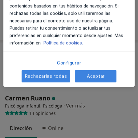
Primera visita Psicología Infantil
55 €
contenidos basados en tus hábitos de navegación. Si
rechazas todas las cookies, solo utilizaremos las
Este especialista no ofrece reserva de cita online en esta dirección.
necesarias para el correcto uso de nuestra página.
Pedir una cita
Puedes retirar tu consentimiento o actualizar tus
preferencias en cualquier momento desde ajustes. Más
información en
Política de cookies.
Configurar
Rechazarlas todas
Aceptar
Carmen Ruano
·
Ver más
Psicóloga infantil, Psicóloga
14 opiniones
Dirección
Online