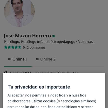
José Mazón Herrero
·
Ver más
Psicólogo, Psicólogo infantil, Psicopedagogo
942 opiniones
Online 1
Online 2
Acepta HNA - Hermandad Arquitectos
Consulta online
Tu privacidad es importante
Este especialista no ofrece reserva de cita online en esta dirección.
Al aceptar, nos permites a nosotros y a nuestros
Pedir una cita
colaboradores utilizar cookies (o tecnologías similares)
para recopilar datos con fines estadísiticos y ofrecer