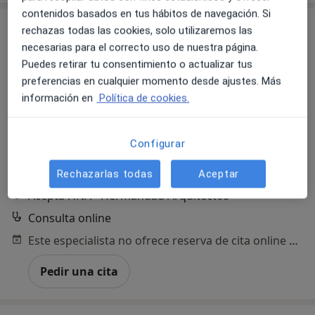
contenidos basados en tus hábitos de navegación. Si
rechazas todas las cookies, solo utilizaremos las
necesarias para el correcto uso de nuestra página.
Puedes retirar tu consentimiento o actualizar tus
preferencias en cualquier momento desde ajustes. Más
información en
Política de cookies.
Lourdes Rodrigo Garcia
Configurar
·
Ver más
Psicólogo
207 opiniones
Rechazarlas todas
Aceptar
Acepta HNA - Hermandad Arquitectos
Consulta online
Este especialista no ofrece reserva de cita online en esta dirección.
Pedir una cita