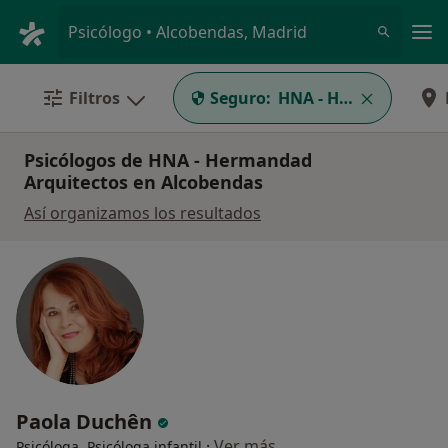
Men
Psicólogo • Alcobendas, Madrid
Filtros
Seguro:
HNA - Hermandad Arq
Psicólogos de HNA - Hermandad
Arquitectos en Alcobendas
Así organizamos los resultados
Paola Duchên
·
Ver más
Psicóloga, Psicóloga infantil