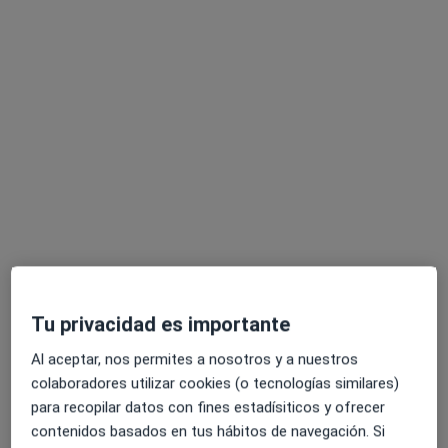
Opción de pago online
Juan Gonzalo Castilla Rilo
·
Ver más
Psicólogo
47 opiniones
Consulta online
60 €
Este especialista no ofrece reserva de cita online en esta dirección.
Pedir una cita
Tu privacidad es importante
Al aceptar, nos permites a nosotros y a nuestros
colaboradores utilizar cookies (o tecnologías similares)
para recopilar datos con fines estadísiticos y ofrecer
contenidos basados en tus hábitos de navegación. Si