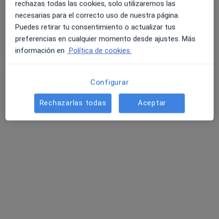
rechazas todas las cookies, solo utilizaremos las
Opción de pago online
necesarias para el correcto uso de nuestra página.
Sara Rodríguez Castillo
Puedes retirar tu consentimiento o actualizar tus
·
Ver más
Psicóloga
preferencias en cualquier momento desde ajustes. Más
20 opiniones
información en
Política de cookies.
Consulta online
60 €
Este especialista no ofrece reserva de cita online en esta dirección.
Configurar
Pedir una cita
Rechazarlas todas
Aceptar
Opción de pago online