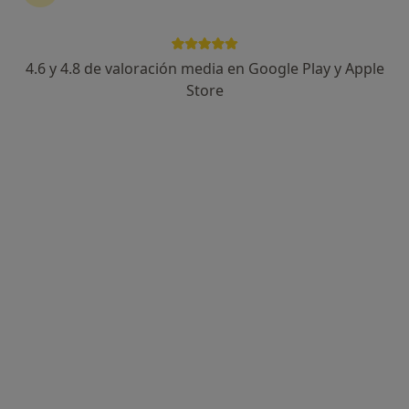
156 opiniones
Edificio Presidente P.1 c/ Juan Cansino Rioboo, nº 5 1º 2, Badajoz
•
Mapa
Coronada Gil Aranguren consulta de psicología
4.6 y 4.8 de valoración media en Google Play y Apple
Consulta online
50 €
Store
Este especialista no ofrece reserva de cita online en esta dirección.
Pedir una cita
Consulta online disponible
Los especialistas de tu zona no están disponibles
para visitas en persona. Prueba la videoconsulta