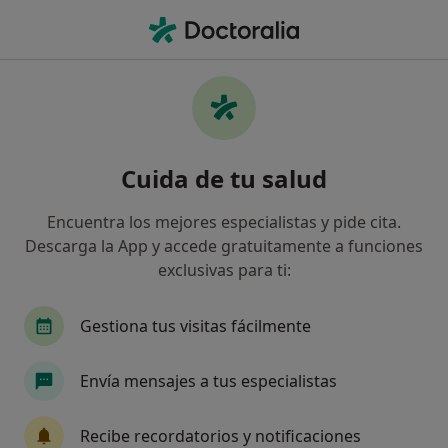
Men
Psicólogo • Badajoz, Badajoz
Filtros
Seguro
Mapa
Psicólogos de Divina Pastora en Badajoz
Cuida de tu salud
Así organizamos los resultados
Encuentra los mejores especialistas y pide cita.
Descarga la App y accede gratuitamente a funciones
exclusivas para ti:
Gestiona tus visitas fácilmente
Envía mensajes a tus especialistas
Mª Coronada Gil Aranguren
·
Ver más
Psicóloga
Recibe recordatorios y notificaciones