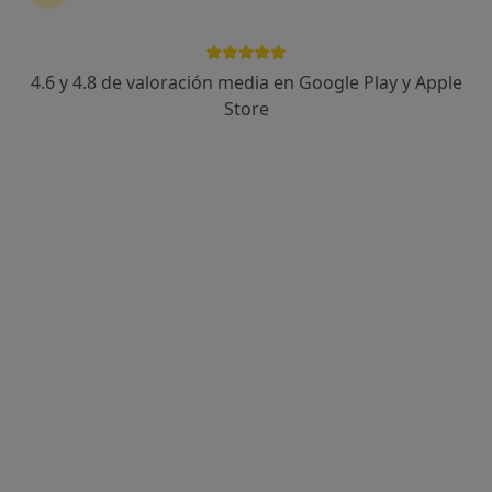
Carrer ses Falques 7a, Blanes
•
Mapa
Gabimedi Blanes
4.6 y 4.8 de valoración media en Google Play y Apple
Acepta Asistencia Sanitaria Colegial
Store
Primera visita Psicología
Este especialista no ofrece reserva de cita online en esta dirección.
Pedir una cita
Gabimedi Blanes