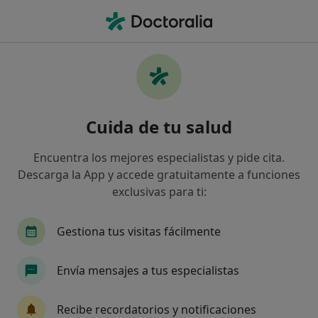
Men
Psicólogo • Blanes, Girona
Filtros
Seguro:
Asistencia Sanitaria 
Psicólogos de Asistencia Sanitaria Colegial
Cuida de tu salud
en Blanes
Así organizamos los resultados
Encuentra los mejores especialistas y pide cita.
Descarga la App y accede gratuitamente a funciones
exclusivas para ti:
Gestiona tus visitas fácilmente
Envía mensajes a tus especialistas
Beatriz Saavedra Martínez
Recibe recordatorios y notificaciones
·
Ver más
Psicólogo