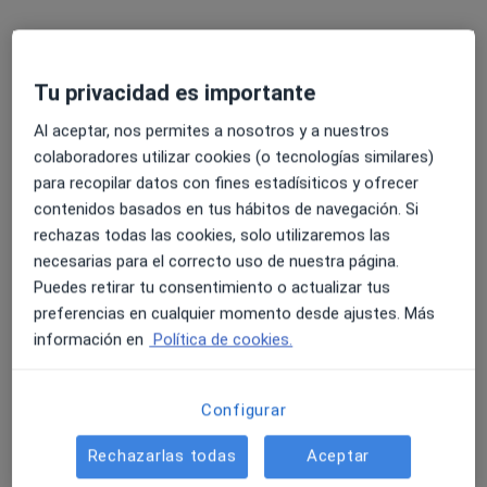
Tu privacidad es importante
Al aceptar, nos permites a nosotros y a nuestros
Vanessa Galera Fernandez
colaboradores utilizar cookies (o tecnologías similares)
·
Ver más
Psicóloga
para recopilar datos con fines estadísiticos y ofrecer
15 opiniones
contenidos basados en tus hábitos de navegación. Si
Avinguda d'Europa 19, Blanes
•
Mapa
rechazas todas las cookies, solo utilizaremos las
Illa de Salut - Blanes
necesarias para el correcto uso de nuestra página.
Puedes retirar tu consentimiento o actualizar tus
Acepta Asistencia Sanitaria Colegial
preferencias en cualquier momento desde ajustes. Más
Primera visita Psicología
información en
Política de cookies.
Este especialista no ofrece reserva de cita online en esta dirección.
Pedir una cita
Configurar
Rechazarlas todas
Aceptar