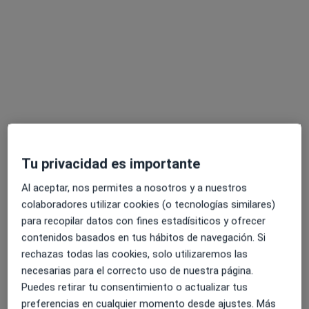
Los especialistas de tu zona no están disponibles
para visitas en persona. Prueba la videoconsulta
Tu privacidad es importante
Opción de pago online
Al aceptar, nos permites a nosotros y a nuestros
Juan Gonzalo Castilla Rilo
colaboradores utilizar cookies (o tecnologías similares)
·
Ver más
Psicólogo
para recopilar datos con fines estadísiticos y ofrecer
47 opiniones
contenidos basados en tus hábitos de navegación. Si
rechazas todas las cookies, solo utilizaremos las
Acepta Mapfre
necesarias para el correcto uso de nuestra página.
Consulta online
Puedes retirar tu consentimiento o actualizar tus
Este especialista no ofrece reserva de cita online en esta dirección.
preferencias en cualquier momento desde ajustes. Más