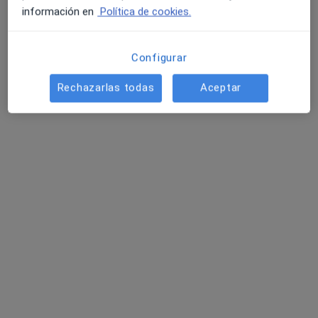
información en
Política de cookies.
Pedir una cita
Configurar
Rechazarlas todas
Aceptar
Opción de pago online
Sara Rodríguez Castillo
·
Ver más
Psicóloga
20 opiniones
Acepta Mapfre
Consulta online
Este especialista no ofrece reserva de cita online en esta dirección.