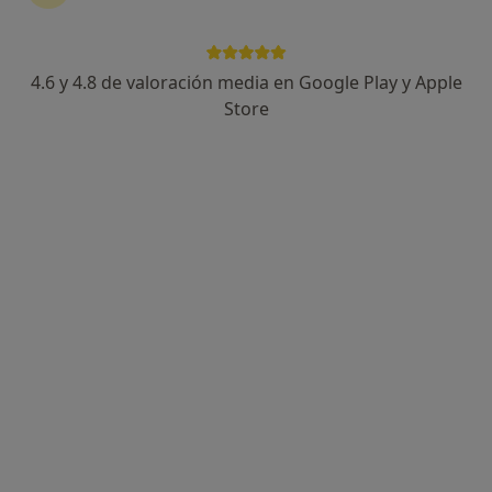
Carrer ses Falques 7a, Blanes
•
Mapa
Gabimedi Blanes
Acepta Mapfre
4.6 y 4.8 de valoración media en Google Play y Apple
Primera visita Psicología
Store
Este especialista no ofrece reserva de cita online en esta dirección.
Pedir una cita
Gabimedi Blanes
Psicólogo, Médico general