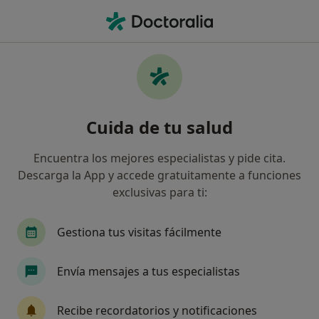
Men
Psicólogo • Blanes, Girona
Filtros
Seguro:
Mapfre
Ma
Psicólogos de Mapfre en Blanes
Cuida de tu salud
Así organizamos los resultados
Encuentra los mejores especialistas y pide cita.
Descarga la App y accede gratuitamente a funciones
exclusivas para ti:
Gestiona tus visitas fácilmente
Envía mensajes a tus especialistas
Beatriz Saavedra Martínez
·
Ver más
Psicólogo
Recibe recordatorios y notificaciones