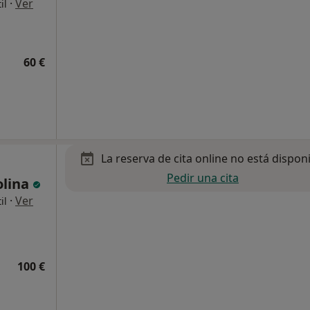
·
Ver
il
60 €
La reserva de cita online no está dispon
Pedir una cita
olina
·
Ver
il
100 €