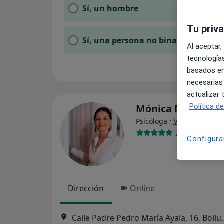
Sí, un hombre
Tu priv
Sí, una persona no binaria
Al aceptar,
tecnologías
basados en
necesarias
actualizar
Mónica Martínez
Política d
·
Ver más
Psicóloga
25 opiniones
Configura
Dirección
Online
Calle Padre Pedro Mar