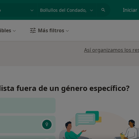
dad, enfermedad o nombre
p. ej. Madrid
Iniciar
ibles
Más filtros
Así organizamos los re
lista fuera de un género específico?