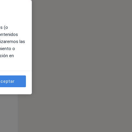
es (o
contenidos
lizaremos las
miento o
ción en
ible
ceptar