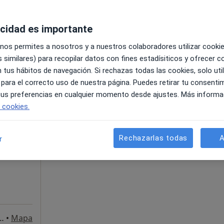
acidad es importante
 nos permites a nosotros y a nuestros colaboradores utilizar cooki
 similares) para recopilar datos con fines estadísiticos y ofrecer 
 tus hábitos de navegación. Si rechazas todas las cookies, solo uti
 para el correcto uso de nuestra página. Puedes retirar tu consenti
 tus preferencias en cualquier momento desde ajustes. Más informa
La reserva de cita online no está dispon
e cookies.
Ver teléfono
Rechazarlas todas
A
r
ía Ayala, 16, Bollullos del Condado
•
Mapa