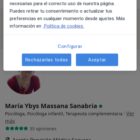
necesarias para el correcto uso de nuestra página.
Puedes retirar tu consentimiento o actualizar tus
preferencias en cualquier momento desde ajustes. Más
Consulta online disponible
información en
Política de cookies.
Los especialistas de tu zona no están disponibles
para visitas en persona. Prueba la videoconsulta
Configurar
Rechazarlas todas
Aceptar
María Ybys Massana Sanabria
·
Ver
Psicóloga, Psicóloga infantil, Terapeuta complementaria
más
35 opiniones