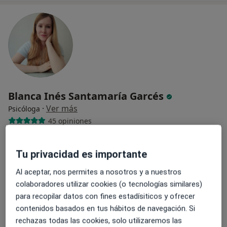
Blanca Inés Santamaría Garcés
·
Ver más
Psicóloga
45 opiniones
Calle de Rodríguez San Pedro 13, Madrid
•
Mapa
Centro de Psicología Sanitaria
Tu privacidad es importante
Acepta Previsión Médica Seguros
Al aceptar, nos permites a nosotros y a nuestros
Consulta de Psicología Sanitaria
colaboradores utilizar cookies (o tecnologías similares)
para recopilar datos con fines estadísiticos y ofrecer
Este especialista no ofrece reserva de cita online en esta dirección.
contenidos basados en tus hábitos de navegación. Si
Pedir una cita
rechazas todas las cookies, solo utilizaremos las