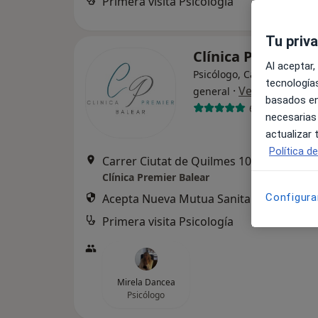
Primera visita Psicología
Tu priv
Clínica Premier B
Al aceptar,
Psicólogo, Cardiólogo, Cir
tecnologías
·
Ver más
general
basados en
667 opiniones
necesarias
actualizar
Política d
Carrer Ciutat de Quilmes 10, Palma de Mall
Clínica Premier Balear
Acepta Nueva Mutua Sanitaria
Configura
Primera visita Psicología
Mirela Dancea
Psicólogo