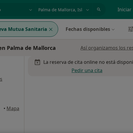
dad, enfermedad o nombre
p. ej. Madrid
Iniciar
va Mutua Sanitaria
Fechas disponibles
en Palma de Mallorca
Así organizamos los re
La reserva de cita online no está dispon
Pedir una cita
s
orca
•
Mapa