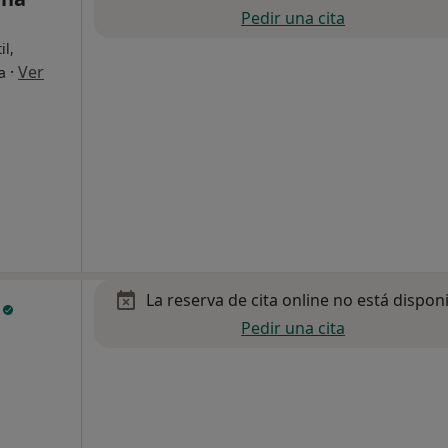
Pedir una cita
il,
·
Ver
a
La reserva de cita online no está dispon
r
Pedir una cita