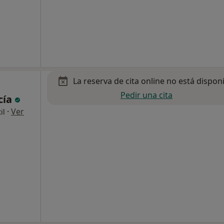
La reserva de cita online no está dispon
Pedir una cita
cía
·
Ver
il