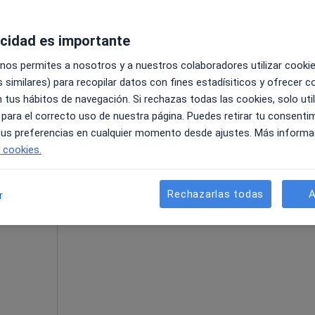
acidad es importante
La reserva de cita online no está dispon
alear
 nos permites a nosotros y a nuestros colaboradores utilizar cooki
Mostrar perfil
ujano
 similares) para recopilar datos con fines estadísiticos y ofrecer 
 tus hábitos de navegación. Si rechazas todas las cookies, solo uti
 para el correcto uso de nuestra página. Puedes retirar tu consenti
 tus preferencias en cualquier momento desde ajustes. Más informa
e cookies.
orca
•
Mapa
Rechazarlas todas
A
r