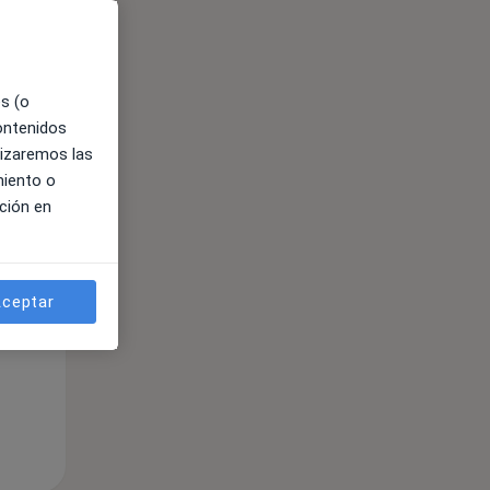
ible
es (o
contenidos
lizaremos las
miento o
ción en
ceptar