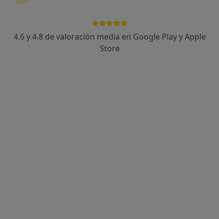
Gina Ulldemolins
·
Ver más
Psicóloga
4.6 y 4.8 de valoración media en Google Play y Apple
76 opiniones
Store
Dirección
Online
Avinguda del Baix Penedès, 27, El Vendrell
•
Mapa
Centre Intelment
Primera visita Psicología
65 €
Este especialista no ofrece reserva de cita online en esta dirección.
Pedir una cita