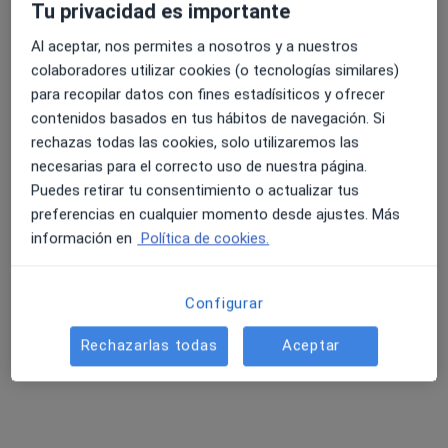
Tu privacidad es importante
Al aceptar, nos permites a nosotros y a nuestros
colaboradores utilizar cookies (o tecnologías similares)
para recopilar datos con fines estadísiticos y ofrecer
contenidos basados en tus hábitos de navegación. Si
rechazas todas las cookies, solo utilizaremos las
necesarias para el correcto uso de nuestra página.
Puedes retirar tu consentimiento o actualizar tus
preferencias en cualquier momento desde ajustes. Más
Aryán Puerta Lamarca
información en
Política de cookies.
·
Ver más
Psicóloga
54 opiniones
Configurar
Dirección
Online
Rechazarlas todas
Aceptar
Camí Reial, 13-17 : EDIFICI EINA, Planta 3 despatx 7, El Vendrell
•
Mapa
CAMBIA EL CHIP VENDRELL
Acompañamiento psicológico en el proceso personal
Servicio gratuito