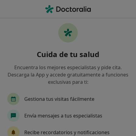
Men
Psicólogo • Roda de Bara, Tarragona
Filtros
Seguro
Mapa
Psicólogos en Roda de Bara
Cuida de tu salud
Así organizamos los resultados
Encuentra los mejores especialistas y pide cita.
Descarga la App y accede gratuitamente a funciones
¿Cuál es tu compañía aseguradora?
exclusivas para ti:
Gestiona tus visitas fácilmente
Envía mensajes a tus especialistas
Recibe recordatorios y notificaciones