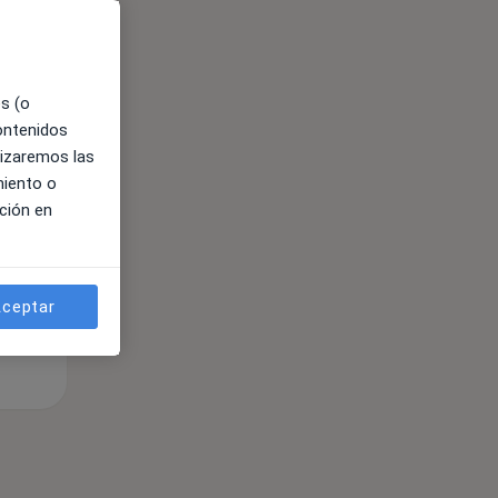
ible
es (o
contenidos
lizaremos las
miento o
ción en
ceptar