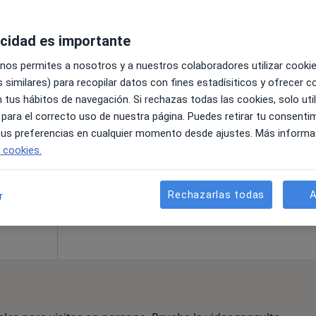
acidad es importante
La reserva de cita online no está dispon
Medica
 nos permites a nosotros y a nuestros colaboradores utilizar cooki
Mostrar perfil
 similares) para recopilar datos con fines estadísiticos y ofrecer 
lista
 tus hábitos de navegación. Si rechazas todas las cookies, solo uti
 para el correcto uso de nuestra página. Puedes retirar tu consenti
 tus preferencias en cualquier momento desde ajustes. Más informa
e cookies.
Rechazarlas todas
A
r