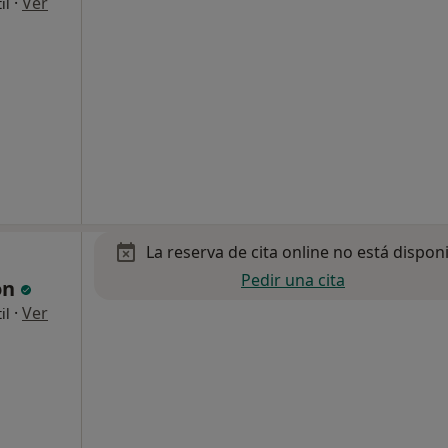
·
Ver
il
La reserva de cita online no está dispon
Pedir una cita
on
·
Ver
il