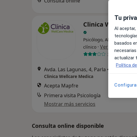
Consulta online
Tu priv
Clinica Wellcare 
Al aceptar,
tecnologías
Psicólogo, Alergólogo, Ana
basados en
·
Ver más
clínico
necesarias
32 opiniones
actualizar
Política d
Avda. Las Lagunas, 4, Parla
•
Mapa
Clinica Wellcare Medica
Acepta Mapfre
Configura
Primera visita Psicología
Mostrar más servicios
Consulta online disponible