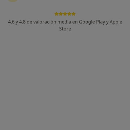
67 opiniones
Calle Fagagesto, 10, Vecindario
•
Mapa
Clínica Isla del Sol
4.6 y 4.8 de valoración media en Google Play y Apple
Acepta Asefa
Store
Consulta online
Este especialista no ofrece reserva de cita online en esta dirección.
Pedir una cita
Consulta online disponible
Los especialistas de tu zona no están disponibles
para visitas en persona. Prueba la videoconsulta