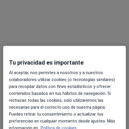
Opción de pago online
Ana Rosa Sáenz Latorre
·
Ver más
Psicóloga, Psicóloga infantil
291 opiniones
Acepta Asefa
Tu privacidad es importante
Consulta online
Al aceptar, nos permites a nosotros y a nuestros
Este especialista no ofrece reserva de cita online en esta dirección.
colaboradores utilizar cookies (o tecnologías similares)
para recopilar datos con fines estadísiticos y ofrecer
Pedir una cita
contenidos basados en tus hábitos de navegación. Si
rechazas todas las cookies, solo utilizaremos las
necesarias para el correcto uso de nuestra página.
Puedes retirar tu consentimiento o actualizar tus
preferencias en cualquier momento desde ajustes. Más
información en
Política de cookies.