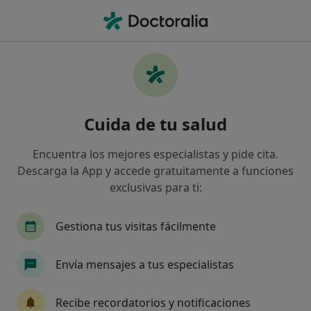
Men
Psicólogo • Vecindario, Las Palmas
Filtros
Seguro:
Asefa
Map
Psicólogos de Asefa en Vecindario
Cuida de tu salud
Así organizamos los resultados
Encuentra los mejores especialistas y pide cita.
Descarga la App y accede gratuitamente a funciones
exclusivas para ti:
Gestiona tus visitas fácilmente
Envía mensajes a tus especialistas
Gustavo Rodríguez Martel
·
Ver más
Psicólogo, Psicólogo infantil
Recibe recordatorios y notificaciones