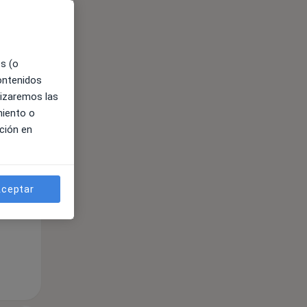
es (o
contenidos
lizaremos las
ible
miento o
ción en
ceptar