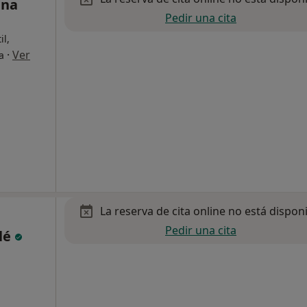
ana
Pedir una cita
il,
·
Ver
a
La reserva de cita online no está dispon
Pedir una cita
olé