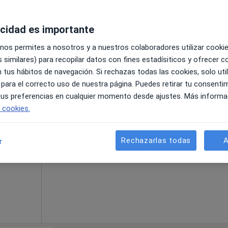
acidad es importante
 nos permites a nosotros y a nuestros colaboradores utilizar cooki
bles para visitas en persona. Prueba la videoconsulta
 similares) para recopilar datos con fines estadísiticos y ofrecer 
 tus hábitos de navegación. Si rechazas todas las cookies, solo uti
La reserva de cita online no está dispon
 para el correcto uso de nuestra página. Puedes retirar tu consenti
Pedir una cita
a
 tus preferencias en cualquier momento desde ajustes. Más informa
e cookies.
 más
Rechazarlas todas
A
r