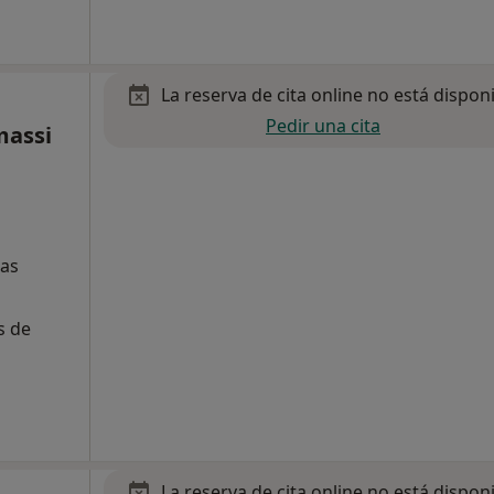
La reserva de cita online no está dispon
Pedir una cita
massi
jas
s de
La reserva de cita online no está dispon