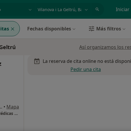
dad, enfermedad o nombre
p. ej. Madrid
Iniciar
itas
Fechas disponibles
Más filtros
 Geltrú
Así organizamos los re
La reserva de cita online no está dispon
z
Pedir una cita
83 (Local D), Vilanova i La Geltrú
•
Mapa
CEMO Vilanova - Centro de Especialidades Médicas y Oftalmología