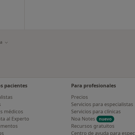
a
r de ciudad
Cambiar de ciudad
os pacientes
Para profesionales
listas
Precios
s
Servicios para especialistas
s médicos
Servicios para clínicas
ta al Experto
Noa Notes
nuevo
amentos
Recursos gratuitos
os
Centro de ayuda para especi