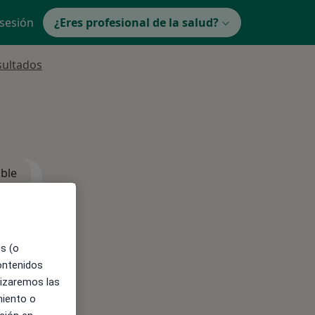
 sesión
¿Eres profesional de la salud?
sultados
ible
es (o
contenidos
lizaremos las
miento o