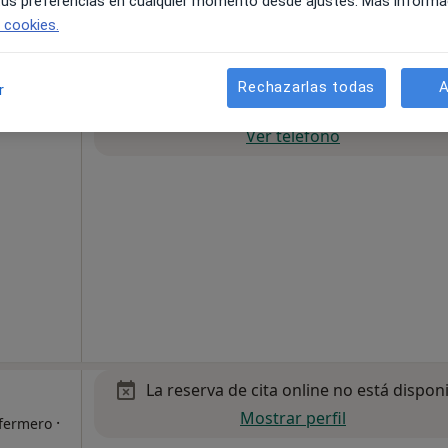
 tus preferencias en cualquier momento desde ajustes. Más informa
e cookies.
Rechazarlas todas
A
r
La reserva de cita online no está dispon
rtino
Ver teléfono
La reserva de cita online no está dispon
Mostrar perfil
·
nfermero