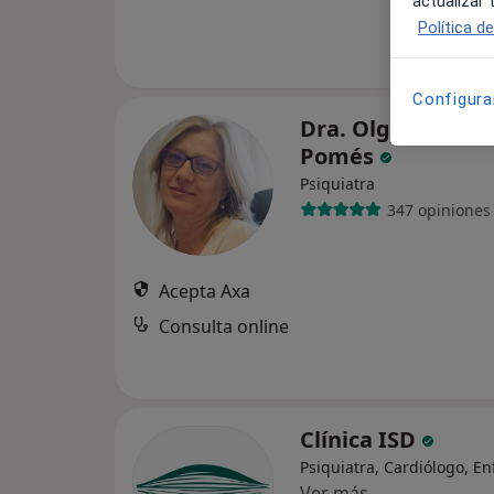
actualizar
Política d
Configura
Dra. Olga San Ma
Pomés
Psiquiatra
347 opiniones
Acepta Axa
Consulta online
Clínica ISD
Psiquiatra, Cardiólogo, E
Ver más