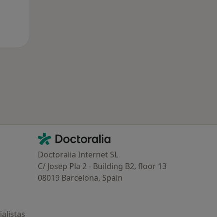
Contacto
Doctoralia - Página de inicio
Doctoralia Internet SL
C/ Josep Pla 2 - Building B2, floor 13
08019 Barcelona, Spain
alistas