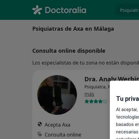
especiali
Psiquiatras de Axa en Málaga
Consulta online disponible
Los especialistas de tu zona no están disponi
Dra. Analy Werbi
Psiquiatra, Psiquiatra infa
más
Tu priv
132 opiniones
Al aceptar,
tecnologías
Acepta Axa
basados en
necesarias
Consulta online