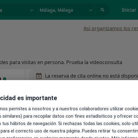
dad, enfermedad o nombre
p. ej. Madrid
Iniciar
Así organizamos los re
bles para visitas en persona. Prueba la videoconsulta
La reserva de cita online no está dispon
n
Pedir una cita
·
Ver
ntil
acidad es importante
 nos permites a nosotros y a nuestros colaboradores utilizar cooki
 similares) para recopilar datos con fines estadísiticos y ofrecer 
 tus hábitos de navegación. Si rechazas todas las cookies, solo uti
 para el correcto uso de nuestra página. Puedes retirar tu consenti