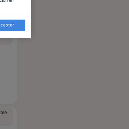
ción en
ceptar
ible
ible