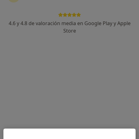
24 opiniones
Ronda Sur 20, Murcia
•
Mapa
Hospital Mesa del Castillo
4.6 y 4.8 de valoración media en Google Play y Apple
Acepta Axa
Store
Ningún profesional de este centro tiene citas disponibles
Mostrar perfil
Dr. Manuel Reus Martínez
·
Ver más
Psiquiatra