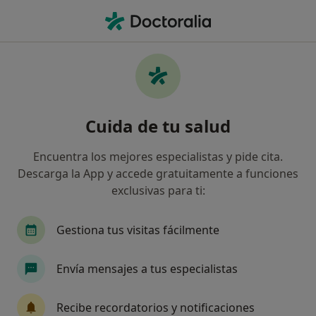
Men
Psiquiatra • Murcia, Murcia
Filtros
Seguro:
Axa
Mapa
Psiquiatras de Axa en Murcia
Cuida de tu salud
Así organizamos los resultados
Encuentra los mejores especialistas y pide cita.
Descarga la App y accede gratuitamente a funciones
exclusivas para ti:
Gestiona tus visitas fácilmente
Envía mensajes a tus especialistas
Hospital Mesa del Castillo
·
Ver más
Psiquiatra, Analista clínico, Patólogo
Recibe recordatorios y notificaciones