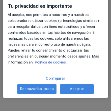
Ronda Sur 20, Murcia
•
Mapa
Tu privacidad es importante
Hospital Mesa del Castillo
Acepta Axa
Al aceptar, nos permites a nosotros y a nuestros
colaboradores utilizar cookies (o tecnologías similares)
Este especialista no ofrece reserva de cita online en esta dirección.
para recopilar datos con fines estadísiticos y ofrecer
contenidos basados en tus hábitos de navegación. Si
Pedir una cita
rechazas todas las cookies, solo utilizaremos las
necesarias para el correcto uso de nuestra página.
Puedes retirar tu consentimiento o actualizar tus
preferencias en cualquier momento desde ajustes. Más
información en
Política de cookies.
Configurar
Rechazarlas todas
Aceptar
Dr. Mariano Jose Guillen Garcia
Psiquiatra
PLAZA PUERTA NUEVA 4 - 1 B, Murcia
•
Mapa
Consultorio privado