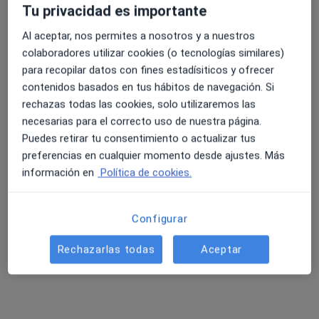
24 opiniones
Tu privacidad es importante
Ronda Sur 20, Murcia
•
Mapa
Al aceptar, nos permites a nosotros y a nuestros
Hospital Mesa del Castillo
4.6 y 4.8 de valoración media en Google Play y Apple
colaboradores utilizar cookies (o tecnologías similares)
Acepta Cosalud
Store
para recopilar datos con fines estadísiticos y ofrecer
Ningún profesional de este centro tiene citas disponibles
contenidos basados en tus hábitos de navegación. Si
rechazas todas las cookies, solo utilizaremos las
Mostrar perfil
necesarias para el correcto uso de nuestra página.
Puedes retirar tu consentimiento o actualizar tus
preferencias en cualquier momento desde ajustes. Más
información en
Política de cookies.
Configurar
Rechazarlas todas
Aceptar
Dr. Manuel Reus Martínez
·
Ver más
Psiquiatra