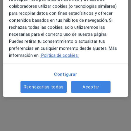
Sola-Reyner -, S.L.
colaboradores utilizar cookies (o tecnologías similares)
Acepta Asisa
para recopilar datos con fines estadísiticos y ofrecer
Ningún profesional de este centro tiene citas disponibles
contenidos basados en tus hábitos de navegación. Si
rechazas todas las cookies, solo utilizaremos las
Mostrar perfil
necesarias para el correcto uso de nuestra página.
Puedes retirar tu consentimiento o actualizar tus
preferencias en cualquier momento desde ajustes. Más
información en
Política de cookies.
Configurar
Rechazarlas todas
Aceptar
Centre D'Ecografia Girona
Radiólogo, Digestólogo, Oftalmólogo
Pz. Josep Pla, 11, Girona
•
Mapa
Centre D'Ecografia Girona