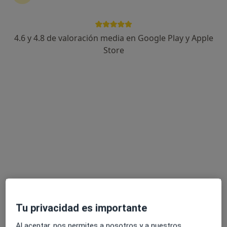
Bisbe Lorenzana, 36-B, Girona
•
Mapa
Ressonància Girona
Acepta Asisa
4.6 y 4.8 de valoración media en Google Play y Apple
Ningún profesional de este centro tiene citas disponibles
Store
Mostrar perfil
Sola-Reyner -, S.L.
·
Ver más
Radiólogo, Patólogo, Médico rehabilitador
Tu privacidad es importante
Cl. Joan Maragall, 26, Girona
•
Mapa
Al aceptar, nos permites a nosotros y a nuestros