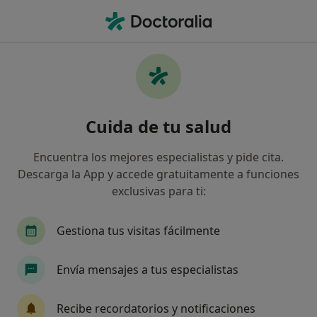
Men
Radiólogo • Girona, Girona
Filtros
Seguro:
Asisa
Map
Radiólogos de Asisa en Girona
Cuida de tu salud
Así organizamos los resultados
Encuentra los mejores especialistas y pide cita.
Descarga la App y accede gratuitamente a funciones
exclusivas para ti:
Gestiona tus visitas fácilmente
Envía mensajes a tus especialistas
Ressonància Girona
Radiólogo
Recibe recordatorios y notificaciones