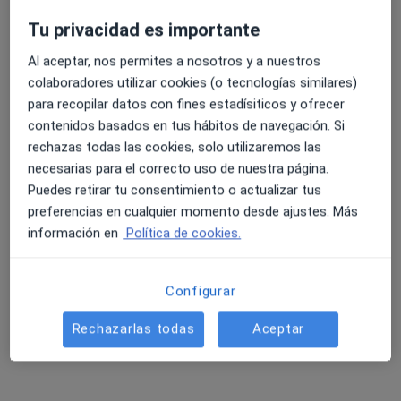
465 opiniones
Tu privacidad es importante
Calle San Juan Bosco 8, Marbella
•
Mapa
Clínica Premium Marbella
Al aceptar, nos permites a nosotros y a nuestros
4.6 y 4.8 de valoración media en Google Play y Apple
Acepta Isfas
colaboradores utilizar cookies (o tecnologías similares)
Store
para recopilar datos con fines estadísiticos y ofrecer
Ecografía abdominal
contenidos basados en tus hábitos de navegación. Si
Mostrar más servicios
rechazas todas las cookies, solo utilizaremos las
Ningún profesional de este centro tiene citas disponibles
necesarias para el correcto uso de nuestra página.
Puedes retirar tu consentimiento o actualizar tus
Mostrar perfil
preferencias en cualquier momento desde ajustes. Más
información en
Política de cookies.
Configurar
Rechazarlas todas
Aceptar