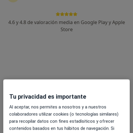
Clinica Salud Vital
Radiólogo, Médico general
4.6 y 4.8 de valoración media en Google Play y Apple
Escultor Navarro Santafé, 8, Villena
•
Mapa
Store
Clinica Salud Vital
Ningún profesional de este centro tiene citas disponibles
Mostrar perfil
Tu privacidad es importante
Al aceptar, nos permites a nosotros y a nuestros
colaboradores utilizar cookies (o tecnologías similares)
Clinica Espasana
para recopilar datos con fines estadísiticos y ofrecer
contenidos basados en tus hábitos de navegación. Si
·
Ver más
Radiólogo, Analista clínico, Cardiólogo