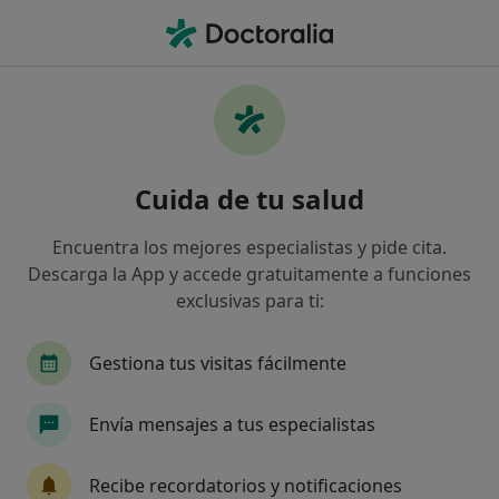
Men
Radiólogo • Villena, Alicante
Filtros
Seguro
Mapa
Radiólogos en Villena
Cuida de tu salud
Así organizamos los resultados
Encuentra los mejores especialistas y pide cita.
Descarga la App y accede gratuitamente a funciones
¿Cuál es tu compañía aseguradora?
exclusivas para ti:
Gestiona tus visitas fácilmente
Envía mensajes a tus especialistas
Recibe recordatorios y notificaciones