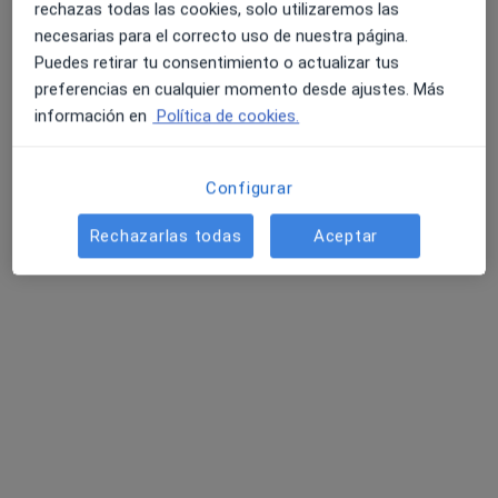
rechazas todas las cookies, solo utilizaremos las
CALLE LEPANTO 42, Villena
•
Mapa
necesarias para el correcto uso de nuestra página.
Clinica Espasana
Puedes retirar tu consentimiento o actualizar tus
Ningún profesional de este centro tiene citas disponibles
preferencias en cualquier momento desde ajustes. Más
información en
Política de cookies.
Mostrar perfil
Configurar
Rechazarlas todas
Aceptar
Centro Medico Villena
·
Ver más
Radiólogo, Alergólogo, Analista clínico
Pz. Del Rollo, 5, Villena
•
Mapa
Centro Medico Villena