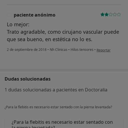
paciente anónimo
P
Lo mejor:
Trato agradable, como cirujano vascular puede
que sea bueno, en estética no lo es.
en opinión del usua
2 de septiembre de 2018
•
Nh Clinicas
•
Hilos tensores
•
Reportar
Dudas solucionadas
1 dudas solucionadas a pacientes en Doctoralia
¿Para la flebitis es necesario estar sentado con la pierna levantada?
¿Para la flebitis es necesario estar sentado con
la pierna levantada?