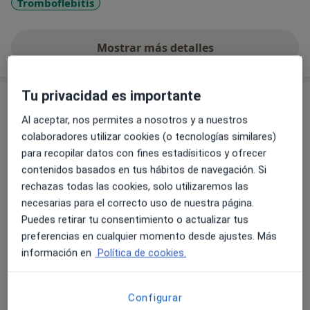
Tromboflebitis
Mostrar más detalles
sobre la experiencia
Tu privacidad es importante
Servicios y precios
Al aceptar, nos permites a nosotros y a nuestros
Aumento de labios
colaboradores utilizar cookies (o tecnologías similares)
Desde 300 €
Detalles
para recopilar datos con fines estadísiticos y ofrecer
contenidos basados en tus hábitos de navegación. Si
Mesoterapia
rechazas todas las cookies, solo utilizaremos las
Detalles
necesarias para el correcto uso de nuestra página.
Puedes retirar tu consentimiento o actualizar tus
Visitas sucesivas Angiología y Cirugía Vascular
preferencias en cualquier momento desde ajustes. Más
Detalles
información en
Política de cookies.
Visita Medicina Estética y Cirugía Cosmética
Configurar
Detalles