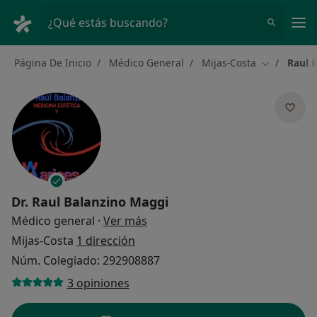
Men
¿Qué estás buscando?
Página De Inicio
Médico General
Mijas-Costa
Raul 
Cambiar de
Dr.
Raul Balanzino Maggi
sobre las especializaciones
Médico general
·
Ver más
Mijas-Costa
1 dirección
Núm. Colegiado: 292908887
3 opiniones