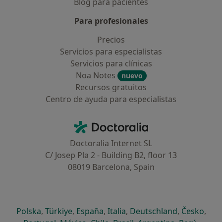
Blog para pacientes
Para profesionales
Precios
Servicios para especialistas
Servicios para clínicas
Noa Notes
nuevo
Recursos gratuitos
Centro de ayuda para especialistas
Contacto
Doctoralia - Página de inicio
Doctoralia Internet SL
C/ Josep Pla 2 - Building B2, floor 13
08019 Barcelona, Spain
se abre en una nueva pestaña
se abre en una nueva pestaña
se abre en una nueva pestaña
se abre en una nueva pes
se abre en 
se a
Polska
,
Türkiye
,
España
,
Italia
,
Deutschland
,
Česko
,