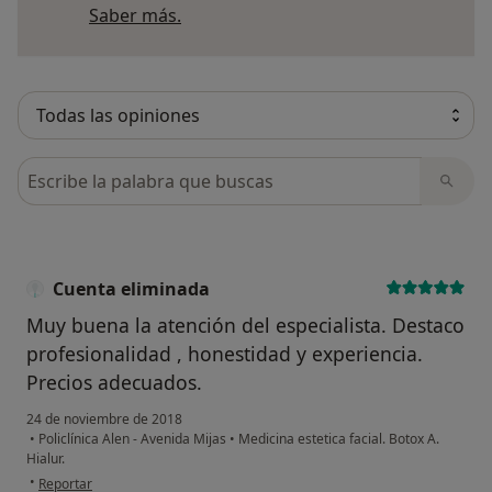
Más información sobre opiniones
Saber más.
Busca en opiniones
Cuenta eliminada
Muy buena la atención del especialista. Destaco
profesionalidad , honestidad y experiencia.
Precios adecuados.
24 de noviembre de 2018
•
Policlínica Alen - Avenida Mijas
•
Medicina estetica facial. Botox A.
Hialur.
en opinión del usuario Cuenta eliminada
•
Reportar