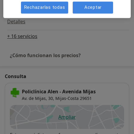
Rechazarlas todas
Aceptar
Visita Angiología y Cirugía Vascular
Detalles
+ 16 servicios
¿Cómo funcionan los precios?
Consulta
Policlínica Alen - Avenida Mijas
Av. de Mijas, 30,
Mijas-Costa
29651
Ampliar
se abre en una nueva pestañ