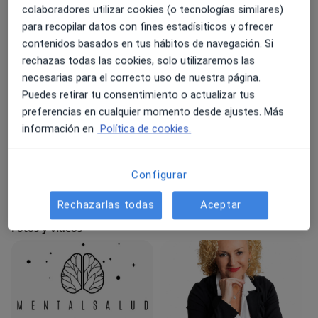
colaboradores utilizar cookies (o tecnologías similares)
Depresión
Trastorno de ansiedad
para recopilar datos con fines estadísiticos y ofrecer
Trastorno bipolar
contenidos basados en tus hábitos de navegación. Si
Trastorno obsesivo compulsivo (TOC)
rechazas todas las cookies, solo utilizaremos las
a11y_sr_more_diseases
Esquizofrenia
+5
necesarias para el correcto uso de nuestra página.
Puedes retirar tu consentimiento o actualizar tus
Pacientes que atiendo
preferencias en cualquier momento desde ajustes. Más
información en
Política de cookies.
Adultos
Tipos de consulta
Configurar
Presencial
Ver direcciones (3)
Videoconsulta
Ver calendario online
Rechazarlas todas
Aceptar
Fotos y vídeos