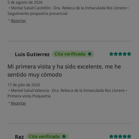
5 de agosto de 2026
•
Mental Salud Castellón - Dra. Rebeca de la Inmaculada Ros Llorens
•
Seguimiento psiquiatría presencial
en opinión del usuario Cristian
•
Reportar
Luis Gutierrez
Cita verificada
L
Mi primera visita y ha sido excelente, me he
sentido muy cómodo
17 de julio de 2026
•
Mental Salud Valencia - Dra. Rebeca de la Inmaculada Ros Llorens
•
Primera visita Psiquiatría
en opinión del usuario Luis Gutierrez
•
Reportar
Raz
Cita verificada
R