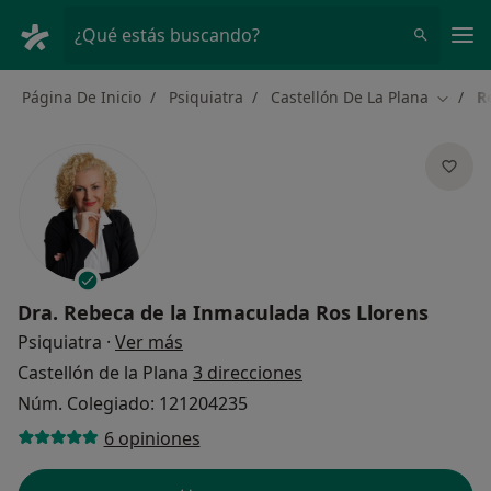
Men
¿Qué estás buscando?
Página De Inicio
Psiquiatra
Castellón De La Plana
R
Cambia
Dra.
Rebeca de la Inmaculada Ros Llorens
sobre las especializaciones
Psiquiatra
·
Ver más
Castellón de la Plana
3 direcciones
Núm. Colegiado: 121204235
6 opiniones