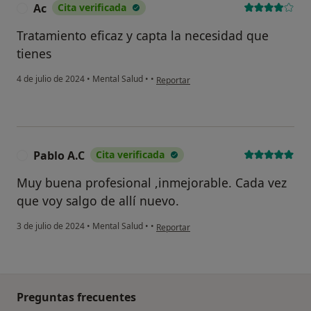
Ac
Cita verificada
A
Tratamiento eficaz y capta la necesidad que
tienes
en opinión del usuario Ac
4 de julio de 2024
•
Mental Salud
•
•
Reportar
Pablo A.C
Cita verificada
P
Muy buena profesional ,inmejorable. Cada vez
que voy salgo de allí nuevo.
en opinión del usuario Pablo A.C
3 de julio de 2024
•
Mental Salud
•
•
Reportar
Preguntas frecuentes