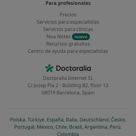
Para profesionales
Precios
Servicios para especialistas
Servicios para clínicas
Noa Notes
nuevo
Recursos gratuitos
Centro de ayuda para especialistas
Contacto
Doctoralia - Página de inicio
Doctoralia Internet SL
C/ Josep Pla 2 - Building B2, floor 13
08019 Barcelona, Spain
se abre en una nueva pestaña
se abre en una nueva pestaña
se abre en una nueva pestaña
se abre en una nueva pes
se abre en 
se a
Polska
,
Türkiye
,
España
,
Italia
,
Deutschland
,
Česko
,
se abre en una nueva pestaña
se abre en una nueva pestaña
se abre en una nueva pestaña
se abre en una nueva p
se abre en 
se abr
Portugal
,
México
,
Chile
,
Brasil
,
Argentina
,
Perú
,
se abre en una nueva pe
Colombia