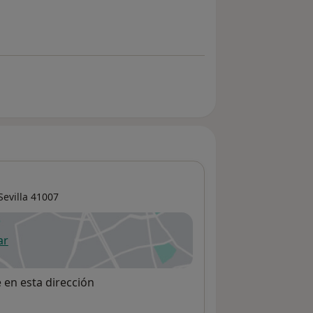
Sevilla
41007
ar
 abre en una nueva pestaña
e en esta dirección