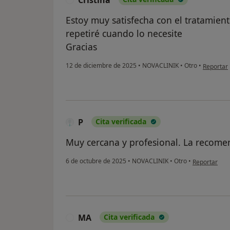
Estoy muy satisfecha con el tratamien
repetiré cuando lo necesite
Gracias
en opinió
12 de diciembre de 2025
•
NOVACLINIK
•
Otro
•
Reportar
P
Cita verificada
Muy cercana y profesional. La recome
en opinión de
6 de octubre de 2025
•
NOVACLINIK
•
Otro
•
Reportar
MA
Cita verificada
M