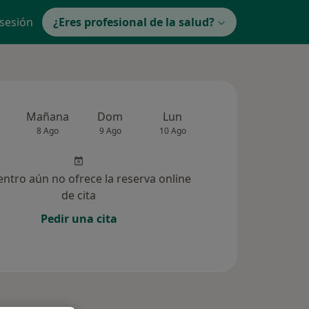
 sesión
¿Eres profesional de la salud?
Mañana
Dom
Lun
Mar
Mié
8 Ago
9 Ago
10 Ago
11 Ago
12 Ag
entro aún no ofrece la reserva online
de cita
Pedir una cita