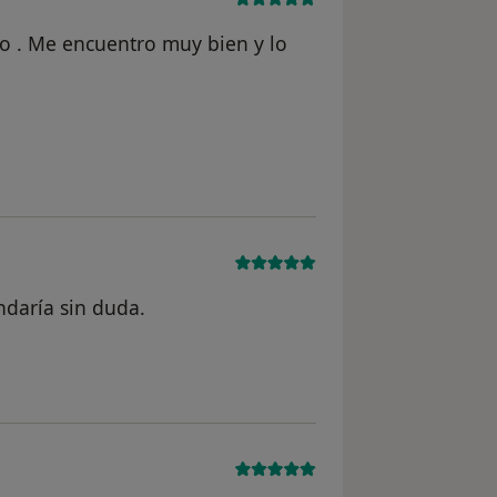
to . Me encuentro muy bien y lo
n del usuario Cristina
ndaría sin duda.
l usuario P