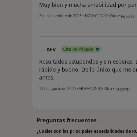
Muy bien y mucha amabilidad por part
en opinió
2 de septiembre de 2025
•
NOVACLINIK
•
Otro
•
Reportar
AFV
Cita verificada
A
Resultados estupendos y sin esperas. L
rápido y bueno. De lo único que me a
antes.
en opinión d
11 de agosto de 2025
•
NOVACLINIK
•
Otro
•
Reportar
Preguntas frecuentes
¿Cuáles son las principales especialidades d