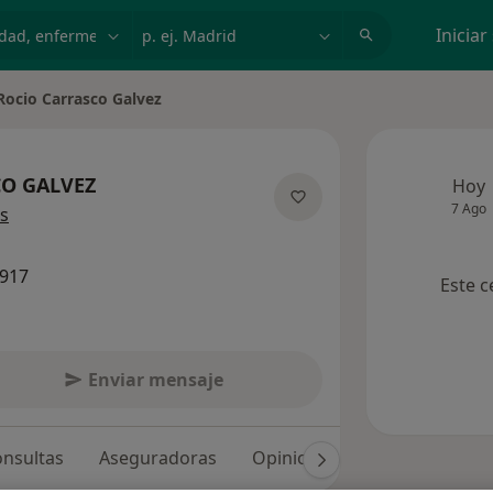
dad, enfermedad o nombre
p. ej. Madrid
Iniciar
Rocio Carrasco Galvez
ar de ciudad
O GALVEZ
Hoy
7 Ago
sobre las especializaciones
s
5917
Este c
Enviar mensaje
nsultas
Aseguradoras
Opiniones (4)