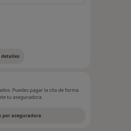
detalles
bre la dirección
vados. Puedes pagar la cita de forma
epte tu aseguradora.
as por aseguradora