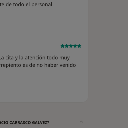
e de todo el personal.
n del usuario MA
a cita y la atención todo muy
rrepiento es de no haber venido
el usuario AFV
e ROCIO CARRASCO GALVEZ?