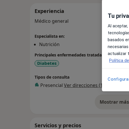
Experiencia
Tu priv
Médico general
Al aceptar,
tecnologías
Especialista en:
basados en
Nutrición
necesarias
actualizar
Principales enfermedades tratadas
Política d
Diabetes
Tipos de consulta
Configura
Presencial
Ver direcciones (1)
Mostrar más 
so
Servicios y precios