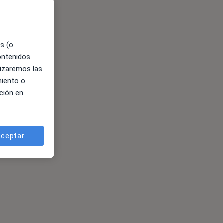
es (o
contenidos
lizaremos las
miento o
ción en
ceptar