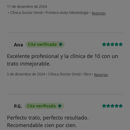
11 de diciembre de 2024
en opinión del usuario
•
Clínica Doctor Omid
•
Primera visita Odontología
•
Reportar
Ana
Cita verificada
A
Excelente profesional y la clínica de 10 con un
trato inmejorable.
en opinión del usuari
5 de diciembre de 2024
•
Clínica Doctor Omid
•
Otro
•
Reportar
P.G.
Cita verificada
P
Perfecto trato, perfecto resultado.
Recomendable cien por cien.