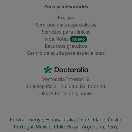
Para profesionales
Precios
Servicios para especialistas
Servicios para clínicas
Noa Notes
nuevo
Recursos gratuitos
Centro de ayuda para especialistas
Contacto
Doctoralia - Página de inicio
Doctoralia Internet SL
C/ Josep Pla 2 - Building B2, floor 13
08019 Barcelona, Spain
se abre en una nueva pestaña
se abre en una nueva pestaña
se abre en una nueva pestaña
se abre en una nueva pes
se abre en 
se a
Polska
,
Türkiye
,
España
,
Italia
,
Deutschland
,
Česko
,
se abre en una nueva pestaña
se abre en una nueva pestaña
se abre en una nueva pestaña
se abre en una nueva p
se abre en 
se abr
Portugal
,
México
,
Chile
,
Brasil
,
Argentina
,
Perú
,