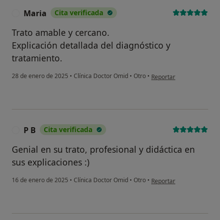
Maria
Cita verificada
M
Trato amable y cercano.
Explicación detallada del diagnóstico y
tratamiento.
en opinión del usuario M
28 de enero de 2025
•
Clínica Doctor Omid
•
Otro
•
Reportar
P B
Cita verificada
P
Genial en su trato, profesional y didáctica en
sus explicaciones :)
en opinión del usuario P 
16 de enero de 2025
•
Clínica Doctor Omid
•
Otro
•
Reportar