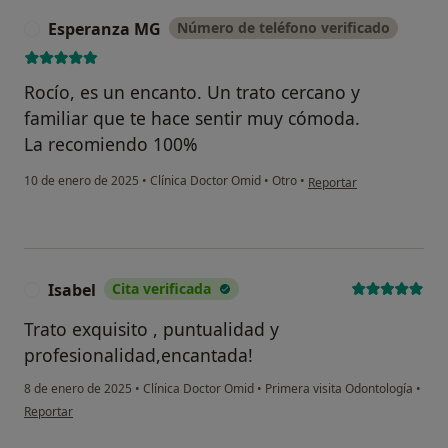
Esperanza MG
Número de teléfono verificado
E
Rocío, es un encanto. Un trato cercano y
familiar que te hace sentir muy cómoda.
La recomiendo 100%
en opinión del usuario 
10 de enero de 2025
•
Clínica Doctor Omid
•
Otro
•
Reportar
Isabel
Cita verificada
I
Trato exquisito , puntualidad y
profesionalidad,encantada!
8 de enero de 2025
•
Clínica Doctor Omid
•
Primera visita Odontología
•
en opinión del usuario Isabel
Reportar