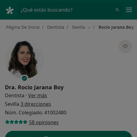
Men
¿Qué estás buscando?
Página De Inicio
Dentista
Sevilla
Rocio Jarana Boy
Cambiar de ciudad
Dra.
Rocio Jarana Boy
sobre las especializaciones
Dentista
·
Ver más
Sevilla
3 direcciones
Núm. Colegiado: 41002480
58 opiniones