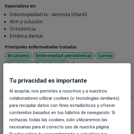
Especialista en:
Odontopediatría - dentista infantil
Atm y oclusión
Ortodoncia
Estética dental
Principales enfermedades tratadas
Bruxismo
Enfermedad periodontal
Caries
a11y_sr_more_diseases
Gingivitis
Periodontitis
+8
Tu privacidad es importante
Mostrar más detalles
sobre la experiencia
Al aceptar, nos permites a nosotros y a nuestros
colaboradores utilizar cookies (o tecnologías similares)
para recopilar datos con fines estadísiticos y ofrecer
Servicios y precios
contenidos basados en tus hábitos de navegación. Si
Primera visita Odontología
rechazas todas las cookies, solo utilizaremos las
Desde 0 €
Detalles
necesarias para el correcto uso de nuestra página.