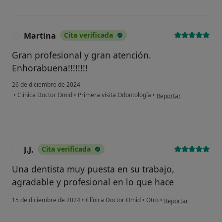
Martina
Cita verificada
M
Gran profesional y gran atención.
Enhorabuena!!!!!!!!
26 de diciembre de 2024
en opinión del usuario 
•
Clínica Doctor Omid
•
Primera visita Odontología
•
Reportar
J.J.
Cita verificada
J
Una dentista muy puesta en su trabajo,
agradable y profesional en lo que hace
en opinión del usuario 
15 de diciembre de 2024
•
Clínica Doctor Omid
•
Otro
•
Reportar