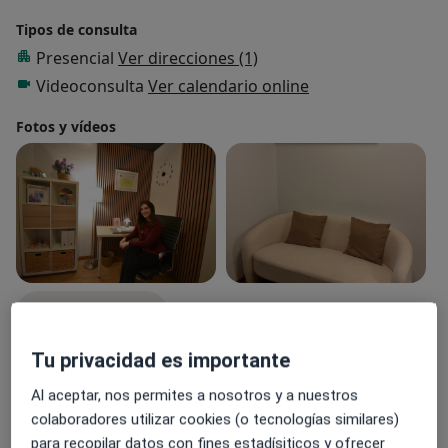
Tipos de consulta
Presencial
Ver direcciones (1)
Videoconsulta
Ver calendario online
Fotos y vídeos
Ver galería (16)
Tu privacidad es importante
Destacados
Al aceptar, nos permites a nosotros y a nuestros
Experta en ansiedad y
colaboradores utilizar cookies (o tecnologías similares)
depresión
Quiero agrade
para recopilar datos con fines estadísiticos y ofrecer