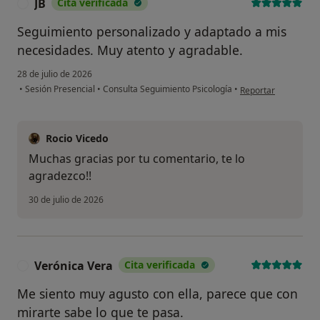
JB
Cita verificada
J
Seguimiento personalizado y adaptado a mis
necesidades. Muy atento y agradable.
28 de julio de 2026
en opinión del usuar
•
Sesión Presencial
•
Consulta Seguimiento Psicología
•
Reportar
Rocio Vicedo
Muchas gracias por tu comentario, te lo
agradezco!!
30 de julio de 2026
Verónica Vera
Cita verificada
V
Me siento muy agusto con ella, parece que con
mirarte sabe lo que te pasa.