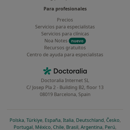
Para profesionales
Precios
Servicios para especialistas
Servicios para clínicas
Noa Notes
nuevo
Recursos gratuitos
Centro de ayuda para especialistas
Contacto
Doctoralia - Página de inicio
Doctoralia Internet SL
C/ Josep Pla 2 - Building B2, floor 13
08019 Barcelona, Spain
se abre en una nueva pestaña
se abre en una nueva pestaña
se abre en una nueva pestaña
se abre en una nueva pes
se abre en 
se a
Polska
,
Türkiye
,
España
,
Italia
,
Deutschland
,
Česko
,
se abre en una nueva pestaña
se abre en una nueva pestaña
se abre en una nueva pestaña
se abre en una nueva p
se abre en 
se abr
Portugal
,
México
,
Chile
,
Brasil
,
Argentina
,
Perú
,