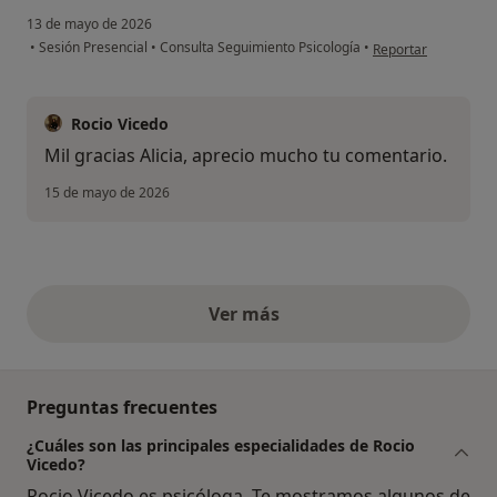
13 de mayo de 2026
en opinión del usuar
•
Sesión Presencial
•
Consulta Seguimiento Psicología
•
Reportar
Rocio Vicedo
Mil gracias Alicia, aprecio mucho tu comentario.
15 de mayo de 2026
Ver más
opiniones anteriores
Preguntas frecuentes
¿Cuáles son las principales especialidades de Rocio
Vicedo?
Rocio Vicedo es psicóloga. Te mostramos algunos de