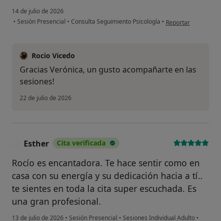
14 de julio de 2026
en opinión del usua
•
Sesión Presencial
•
Consulta Seguimiento Psicología
•
Reportar
Rocio Vicedo
Gracias Verónica, un gusto acompañarte en las
sesiones!
22 de julio de 2026
Esther
Cita verificada
E
Rocío es encantadora. Te hace sentir como en
casa con su energía y su dedicación hacia a tí..
te sientes en toda la cita super escuchada. Es
una gran profesional.
13 de julio de 2026
•
Sesión Presencial
•
Sesiones Individual Adulto
•