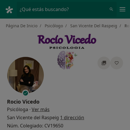
Men
¿Qué estás buscando?
Página De Inicio
Psicólogo
San Vicente Del Raspeig
Ro
Rocio Vicedo
sobre las especializaciones
Psicóloga
·
Ver más
San Vicente del Raspeig
1 dirección
Núm. Colegiado: CV19650