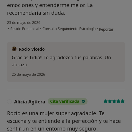
emociones y entenderme mejor. La
recomendaría sin duda.
23 de mayo de 2026
en opinión del usuar
•
Sesión Presencial
•
Consulta Seguimiento Psicología
•
Reportar
Rocio Vicedo
Gracias Lidia!! Te agradezco tus palabras. Un
abrazo
25 de mayo de 2026
Alicia Agüera
Cita verificada
A
Rocío es una mujer super agradable. Te
escucha y te entiende a la perfección y te hace
sentir un en un entorno muy seguro.