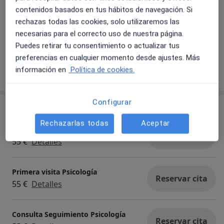
Psicología General Sanitaria por
que hace. Des
contenidos basados en tus hábitos de navegación. Si
la UMH
he sentido es
rechazas todas las cookies, solo utilizaremos las
Me adapto a las necesidades de
comprendida 
necesarias para el correcto uso de nuestra página.
cada paciente
respeto y cerc
Puedes retirar tu consentimiento o actualizar tus
profesional m
preferencias en cualquier momento desde ajustes. Más
hacer las preg
Mostrar más detalles
información en
Política de cookies.
sobre la experiencia
Configurar
Servicios y precios
Rechazarlas todas
Aceptar
Consulta online
Reservar cita
55 €
Detalles
Primera visita Psicología
Reservar cita
55 €
Detalles
Consulta Seguimiento Psicología
Reservar cita