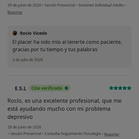
29 de junio de 2026
•
Sesión Presencial
•
Sesiones Individual Adulto
•
en opinión del usuario T.S
Reportar
Rocio Vicedo
El placer ha sido mío al tenerte como paciente,
gracias por tu tiempo y tus palabras
3 de julio de 2026
E.S.L
Cita verificada
E
Rocío, es una excelente profesional, que me
está ayudando mucho con mi problema
depresivo
28 de junio de 2026
en opinión del usuar
•
Sesión Presencial
•
Consulta Seguimiento Psicología
•
Reportar