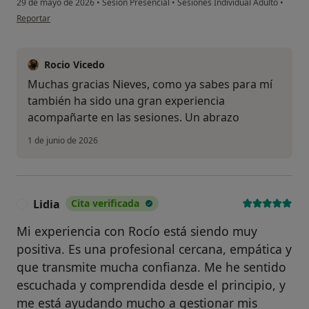
29 de mayo de 2026
•
Sesión Presencial
•
Sesiones Individual Adulto
•
en opinión del usuario Nieves S.
Reportar
Rocio Vicedo
Muchas gracias Nieves, como ya sabes para mí
también ha sido una gran experiencia
acompañarte en las sesiones. Un abrazo
1 de junio de 2026
Lidia
Cita verificada
L
Mi experiencia con Rocío está siendo muy
positiva. Es una profesional cercana, empática y
que transmite mucha confianza. Me he sentido
escuchada y comprendida desde el principio, y
me está ayudando mucho a gestionar mis