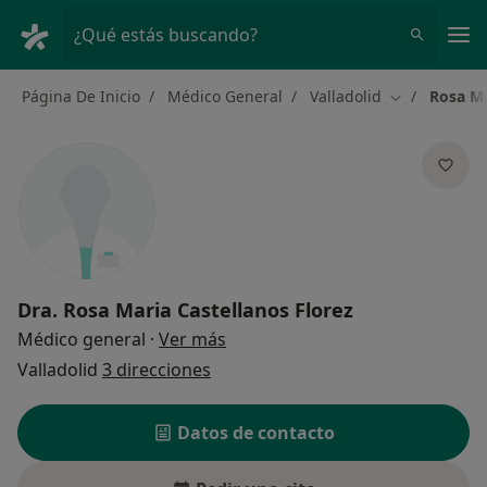
Men
¿Qué estás buscando?
Página De Inicio
Médico General
Valladolid
Rosa Ma
Cambiar de c
Dra.
Rosa Maria Castellanos Florez
sobre las especializaciones
Médico general
·
Ver más
Valladolid
3 direcciones
Datos de contacto